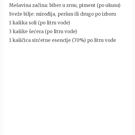
Mešavina začina: biber u zrnu, piment (po ukusu)
Sveže bilje: mirođija, peršun ili drugo po izboru
1 kašika soli (po litru vode)
3 kašike šećera (po litru vode)
1 kašičica sirćetne esencije (70%) po litru vode