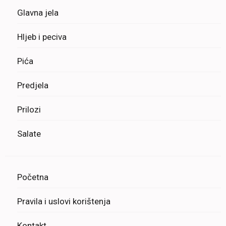
Glavna jela
Hljeb i peciva
Pića
Predjela
Prilozi
Salate
Početna
Pravila i uslovi korištenja
Kontakt