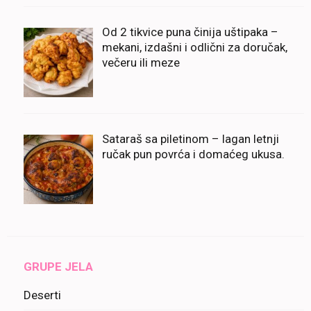
Od 2 tikvice puna činija uštipaka –
mekani, izdašni i odlični za doručak,
večeru ili meze
Sataraš sa piletinom – lagan letnji
ručak pun povrća i domaćeg ukusa.
GRUPE JELA
Deserti