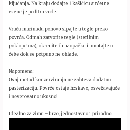
ključanja. Na kraju dodajte 1 kašičicu sirćetne
esencije po litru vode.
Vruću marinadu ponovo sipajte u tegle preko
povrća. Odmah zatvorite tegle (sterilnim
poklopcima), okrenite ih naopačke i umotajte u
ćebe dok se potpuno ne ohlade.
Napomena:
Ovaj metod konzerviranja ne zahteva dodatnu
pasterizaciju. Povrće ostaje hrskavo, osvežavajuće
i neverovatno ukusno!
Idealno za zimu – brzo, jednostavno i prirodno.