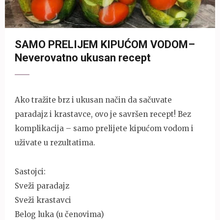
SAMO PRELIJEM KIPUĆOM VODOM–
Neverovatno ukusan recept
Ako tražite brz i ukusan način da sačuvate
paradajz i krastavce, ovo je savršen recept! Bez
komplikacija – samo prelijete kipućom vodom i
uživate u rezultatima.
Sastojci:
Sveži paradajz
Sveži krastavci
Belog luka (u čenovima)