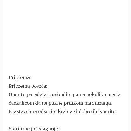
Priprema:
Priprema povrća:
Operite paradajz i probodite ga na nekoliko mesta
čačkalicom da ne pukne prilikom mariniranja.
Krastavcima odsecite krajeve i dobro ih isperite.
Sterilizacija i slaganje: