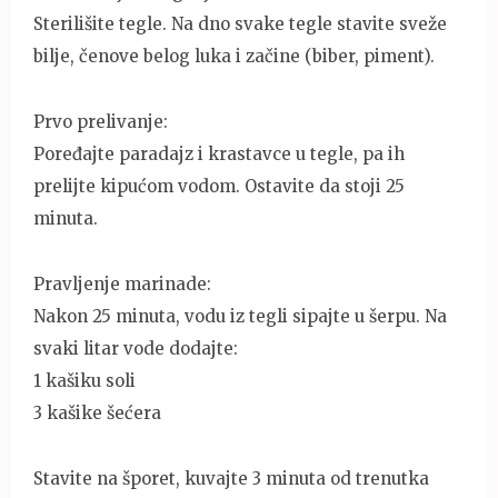
Sterilišite tegle. Na dno svake tegle stavite sveže
bilje, čenove belog luka i začine (biber, piment).
Prvo prelivanje:
Poređajte paradajz i krastavce u tegle, pa ih
prelijte kipućom vodom. Ostavite da stoji 25
minuta.
Pravljenje marinade:
Nakon 25 minuta, vodu iz tegli sipajte u šerpu. Na
svaki litar vode dodajte:
1 kašiku soli
3 kašike šećera
Stavite na šporet, kuvajte 3 minuta od trenutka