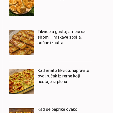
Tikvice u gustoj smesi sa
sirom – hrskave spolja,
sočne iznutra
Kad imate tikvice, napravite
ovaj ručak iz rerne koji
nestaje iz pleha
Kad se paprike ovako