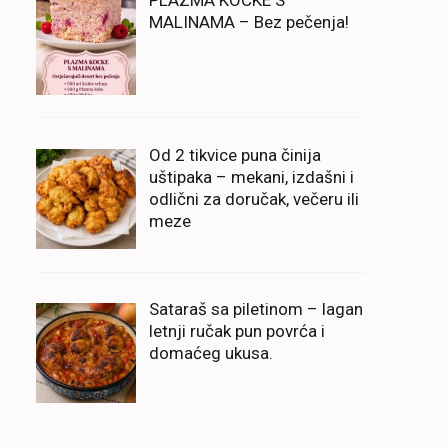
PLAZMA KOCKE S
MALINAMA – Bez pečenja!
Od 2 tikvice puna činija
uštipaka – mekani, izdašni i
odlični za doručak, večeru ili
meze
Sataraš sa piletinom – lagan
letnji ručak pun povrća i
domaćeg ukusa.