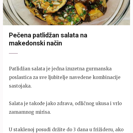
Pečena patlidžan salata na
makedonski način
Patlidžan salata je jedna izuzetna gurmanska
poslastica za sve ljubitelje navedene kombinacije
sastojaka.
Salata je takođe jako zdrava, odličnog ukusa i vrlo
zamamnog mirisa.
U staklenoj posudi držite do 3 dana u frižideru, ako