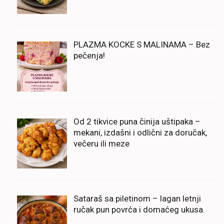
PLAZMA KOCKE S MALINAMA – Bez
pečenja!
Od 2 tikvice puna činija uštipaka –
mekani, izdašni i odlični za doručak,
večeru ili meze
Sataraš sa piletinom – lagan letnji
ručak pun povrća i domaćeg ukusa.