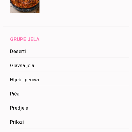
GRUPE JELA
Deserti
Glavna jela
Hljeb i peciva
Pića
Predjela
Prilozi