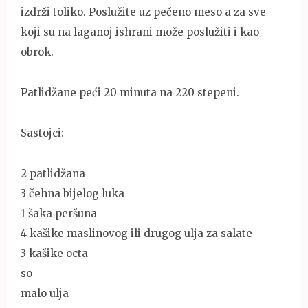
izdrži toliko. Poslužite uz pečeno meso a za sve
koji su na laganoj ishrani može poslužiti i kao
obrok.
Patlidžane peći 20 minuta na 220 stepeni.
Sastojci:
2 patlidžana
3 čehna bijelog luka
1 šaka peršuna
4 kašike maslinovog ili drugog ulja za salate
3 kašike octa
so
malo ulja