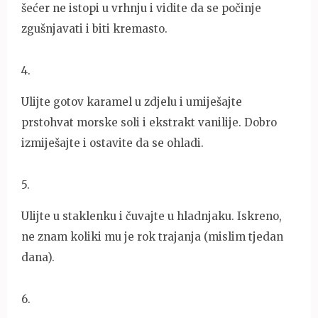
šećer ne istopi u vrhnju i vidite da se počinje
zgušnjavati i biti kremasto.
4
.
Ulijte gotov karamel u zdjelu i umiješajte
prstohvat morske soli i ekstrakt vanilije. Dobro
izmiješajte i ostavite da se ohladi.
5
.
Ulijte u staklenku i čuvajte u hladnjaku. Iskreno,
ne znam koliki mu je rok trajanja (mislim tjedan
dana).
6
.