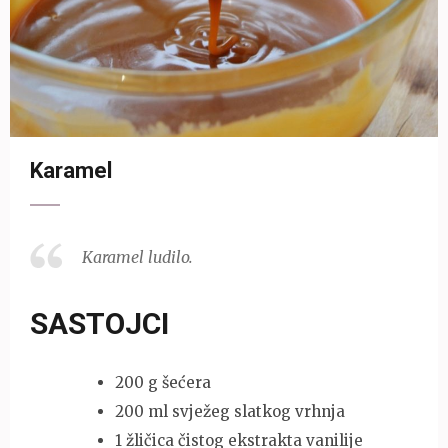
Karamel
Karamel ludilo.
SASTOJCI
200 g šećera
200 ml svježeg slatkog vrhnja
1 žličica čistog ekstrakta vanilije