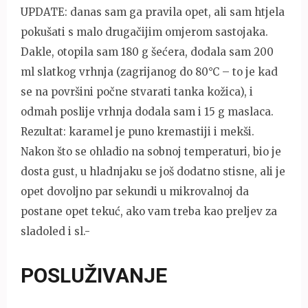
UPDATE: danas sam ga pravila opet, ali sam htjela
pokušati s malo drugačijim omjerom sastojaka.
Dakle, otopila sam 180 g šećera, dodala sam 200
ml slatkog vrhnja (zagrijanog do 80°C – to je kad
se na površini počne stvarati tanka kožica), i
odmah poslije vrhnja dodala sam i 15 g maslaca.
Rezultat: karamel je puno kremastiji i mekši.
Nakon što se ohladio na sobnoj temperaturi, bio je
dosta gust, u hladnjaku se još dodatno stisne, ali je
opet dovoljno par sekundi u mikrovalnoj da
postane opet tekuć, ako vam treba kao preljev za
sladoled i sl.-
POSLUŽIVANJE