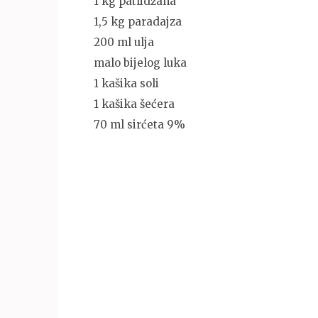
1 kg patlidžana
1,5 kg paradajza
200 ml ulja
malo bijelog luka
1 kašika soli
1 kašika šećera
70 ml sirćeta 9%