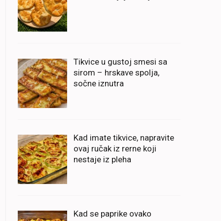
Tikvice u gustoj smesi sa
sirom – hrskave spolja,
sočne iznutra
Kad imate tikvice, napravite
ovaj ručak iz rerne koji
nestaje iz pleha
Kad se paprike ovako