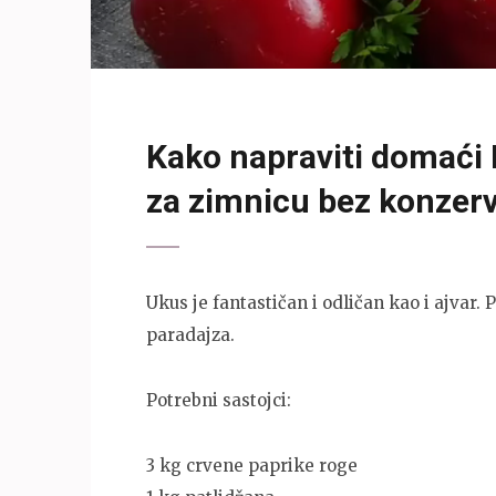
Kako napraviti domaći 
za zimnicu bez konzer
Ukus je fantastičan i odličan kao i ajvar.
paradajza.
Potrebni sastojci:
3 kg crvene paprike roge