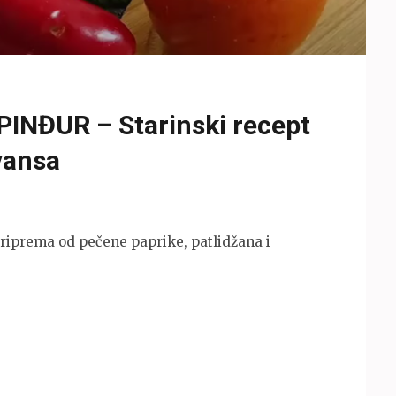
PINĐUR – Starinski recept
vansa
 Priprema od pečene paprike, patlidžana i