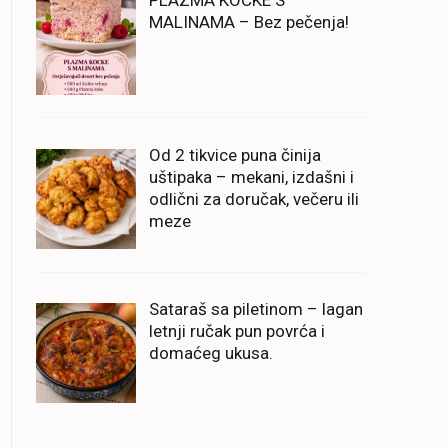
PLAZMA KOCKE S
MALINAMA – Bez pečenja!
Od 2 tikvice puna činija
uštipaka – mekani, izdašni i
odlični za doručak, večeru ili
meze
Sataraš sa piletinom – lagan
letnji ručak pun povrća i
domaćeg ukusa.