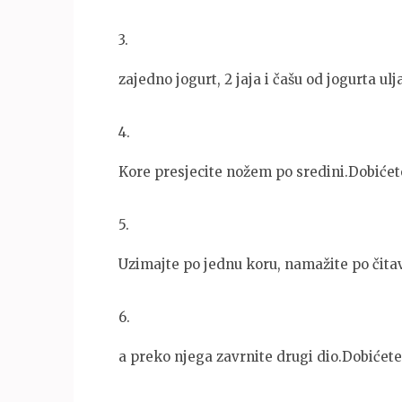
3
.
zajedno jogurt, 2 jaja i čašu od jogurta ulj
4
.
Kore presjecite nožem po sredini.Dobiće
5
.
Uzimajte po jednu koru, namažite po čitav
6
.
a preko njega zavrnite drugi dio.Dobićete