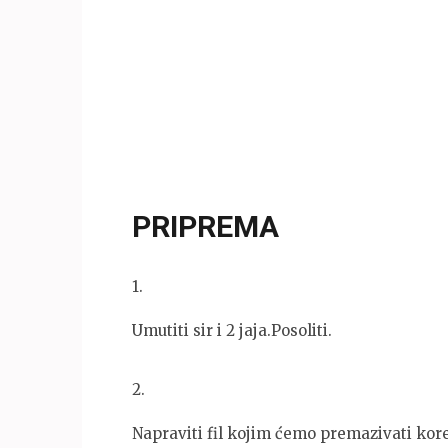
PRIPREMA
1
.
Umutiti sir i 2 jaja.Posoliti.
2
.
Napraviti fil kojim ćemo premazivati kor