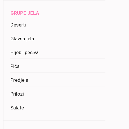
GRUPE JELA
Deserti
Glavna jela
Hljeb i peciva
Pića
Predjela
Prilozi
Salate