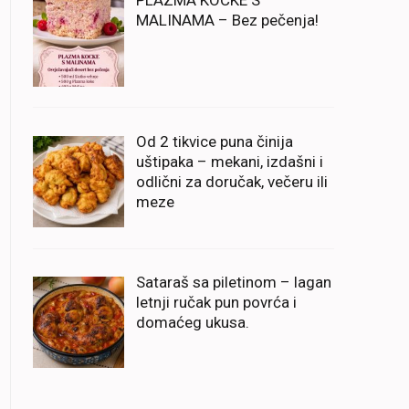
PLAZMA KOCKE S
MALINAMA – Bez pečenja!
Od 2 tikvice puna činija
uštipaka – mekani, izdašni i
odlični za doručak, večeru ili
meze
Sataraš sa piletinom – lagan
letnji ručak pun povrća i
domaćeg ukusa.