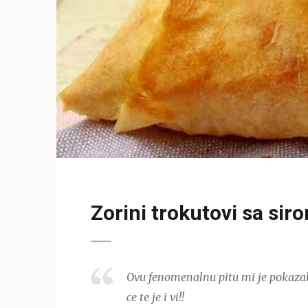
Zorini trokutovi sa sir
Ovu fenomenalnu pitu mi je pokazala
ce te je i vi!!