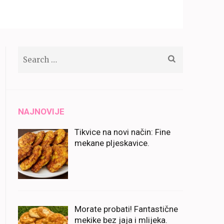
Search
for:
NAJNOVIJE
Tikvice na novi način: Fine
mekane pljeskavice.
Morate probati! Fantastične
mekike bez jaja i mlijeka.