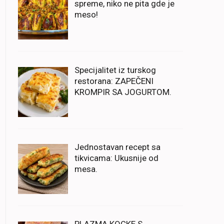
spreme, niko ne pita gde je
meso!
Specijalitet iz turskog
restorana: ZAPEČENI
KROMPIR SA JOGURTOM.
Jednostavan recept sa
tikvicama: Ukusnije od
mesa.