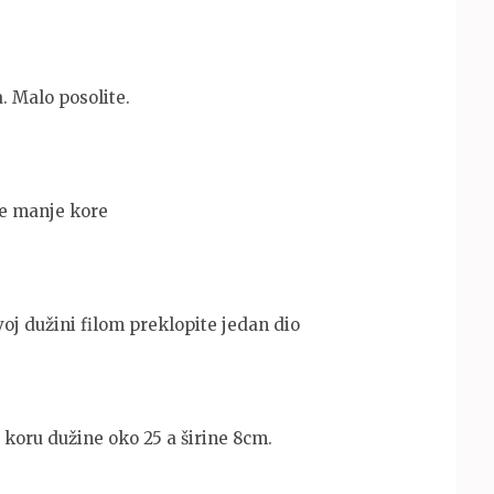
a. Malo posolite.
te manje kore
oj dužini filom preklopite jedan dio
 koru dužine oko 25 a širine 8cm.