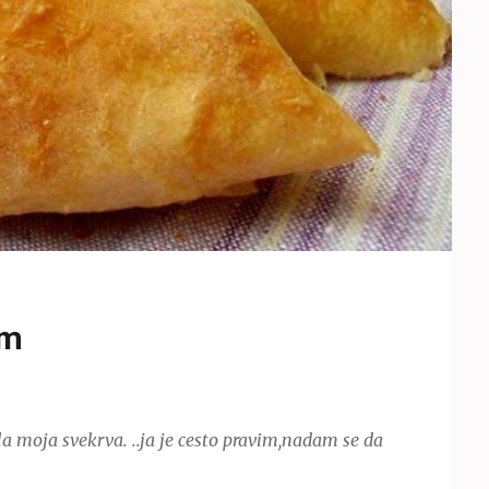
om
 moja svekrva. ..ja je cesto pravim,nadam se da