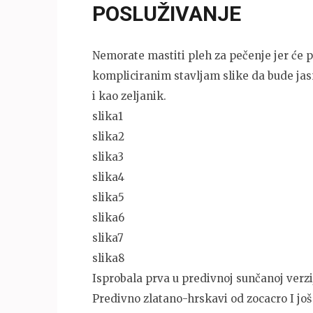
POSLUŽIVANJE
Nemorate mastiti pleh za pečenje jer će p
kompliciranim stavljam slike da bude jasn
i kao zeljanik.
slika1
slika2
slika3
slika4
slika5
slika6
slika7
slika8
Isprobala prva u predivnoj sunčanoj verz
Predivno zlatano-hrskavi od zocacro I jo