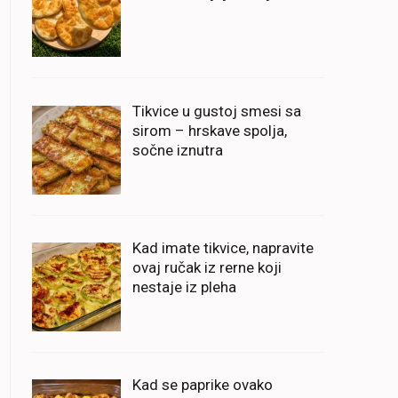
Tikvice u gustoj smesi sa
sirom – hrskave spolja,
sočne iznutra
Kad imate tikvice, napravite
ovaj ručak iz rerne koji
nestaje iz pleha
Kad se paprike ovako