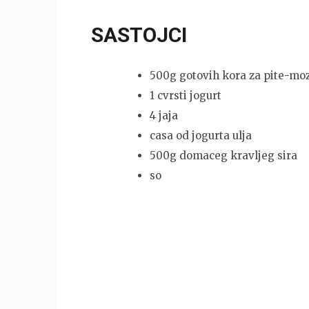
SASTOJCI
500g gotovih kora za pite-moz
1 cvrsti jogurt
4 jaja
casa od jogurta ulja
500g domaceg kravljeg sira
so