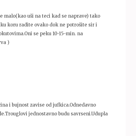
te malo(kao uši na teci kad se naprave) tako
aku koru radite ovako dok ne potrošite sir i
rokutovima.Oni se peku 10-15-min. na
rva )
ina i bujnost zavise od jufkica.Odnedavno
udle.Trouglovi jednostavno budu savrseni.Udupla