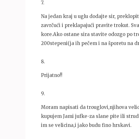
7
.
Na jedan kraj u uglu dodajte sir, preklopi
zavrčući i preklapajući pravite trokut. Sv
kore.Ako ostane sira stavite odozgo po t
200stepeni(ja ih pečem i na šporetu na d
8
.
Prijatno!!
9
.
Moram napisati da trouglovi,njihova velic
kupujem Jami jufke-za slane pite ili str
im se velicina,i jako budu fino hrskavi.