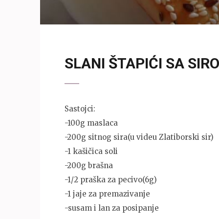
SLANI ŠTAPIĆI SA SIR
Sastojci:
-100g maslaca
-200g sitnog sira(u videu Zlatiborski sir)
-1 kašičica soli
-200g brašna
-1/2 praška za pecivo(6g)
-1 jaje za premazivanje
-susam i lan za posipanje