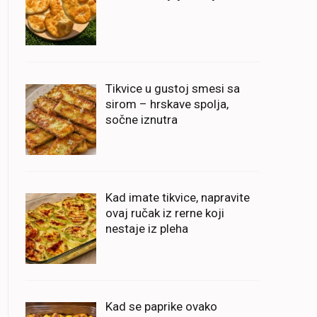
Tikvice u gustoj smesi sa
sirom – hrskave spolja,
sočne iznutra
Kad imate tikvice, napravite
ovaj ručak iz rerne koji
nestaje iz pleha
Kad se paprike ovako