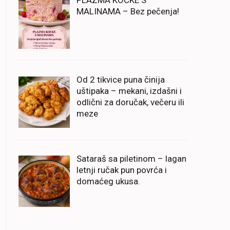
PLAZMA KOCKE S
MALINAMA – Bez pečenja!
Od 2 tikvice puna činija
uštipaka – mekani, izdašni i
odlični za doručak, večeru ili
meze
Sataraš sa piletinom – lagan
letnji ručak pun povrća i
domaćeg ukusa.