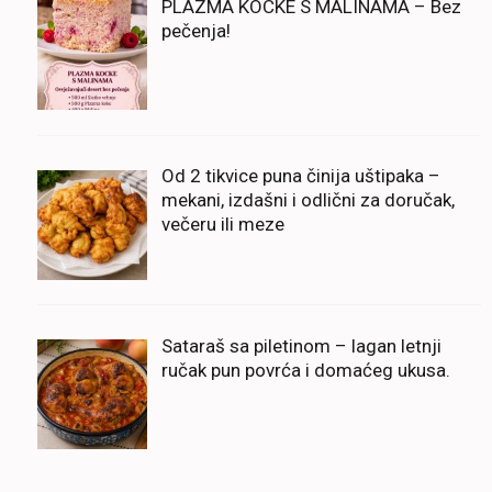
PLAZMA KOCKE S MALINAMA – Bez
pečenja!
Od 2 tikvice puna činija uštipaka –
mekani, izdašni i odlični za doručak,
večeru ili meze
Sataraš sa piletinom – lagan letnji
ručak pun povrća i domaćeg ukusa.