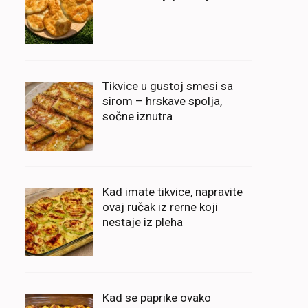
Tikvice u gustoj smesi sa
sirom – hrskave spolja,
sočne iznutra
Kad imate tikvice, napravite
ovaj ručak iz rerne koji
nestaje iz pleha
Kad se paprike ovako