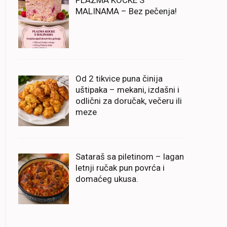
PLAZMA KOCKE S
MALINAMA – Bez pečenja!
Od 2 tikvice puna činija
uštipaka – mekani, izdašni i
odlični za doručak, večeru ili
meze
Sataraš sa piletinom – lagan
letnji ručak pun povrća i
domaćeg ukusa.