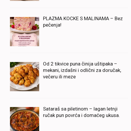
PLAZMA KOCKE S MALINAMA – Bez
pečenja!
Od 2 tikvice puna činija uštipaka –
mekani, izdašni i odlični za doručak,
večeru ili meze
Sataraš sa piletinom – lagan letnji
ručak pun povrća i domaćeg ukusa.