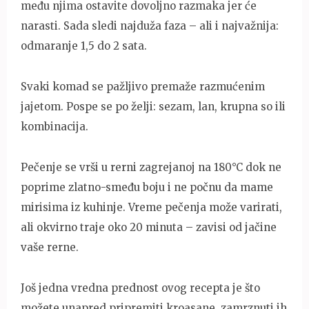
među njima ostavite dovoljno razmaka jer će
narasti. Sada sledi najduža faza – ali i najvažnija:
odmaranje 1,5 do 2 sata.
Svaki komad se pažljivo premaže razmućenim
jajetom. Pospe se po želji: sezam, lan, krupna so ili
kombinacija.
Pečenje se vrši u rerni zagrejanoj na 180°C dok ne
poprime zlatno-smeđu boju i ne počnu da mame
mirisima iz kuhinje. Vreme pečenja može varirati,
ali okvirno traje oko 20 minuta – zavisi od jačine
vaše rerne.
Još jedna vredna prednost ovog recepta je što
možete unapred pripremiti kroasane, zamrznuti ih