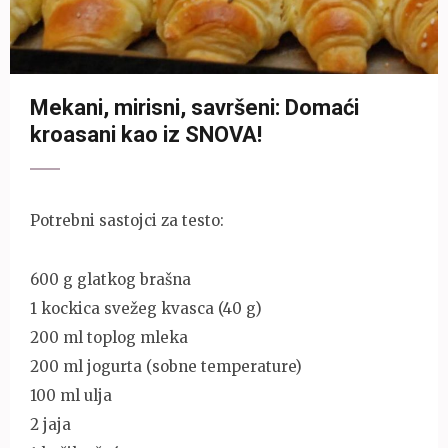
Mekani, mirisni, savršeni: Domaći
kroasani kao iz SNOVA!
Potrebni sastojci za testo:
600 g glatkog brašna
1 kockica svežeg kvasca (40 g)
200 ml toplog mleka
200 ml jogurta (sobne temperature)
100 ml ulja
2 jaja