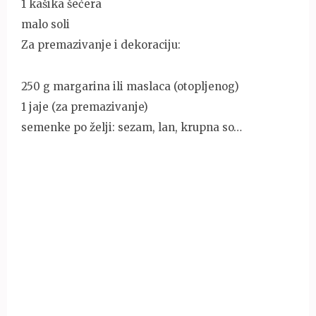
1 kašika šećera
malo soli
Za premazivanje i dekoraciju:
250 g margarina ili maslaca (otopljenog)
1 jaje (za premazivanje)
semenke po želji: sezam, lan, krupna so…