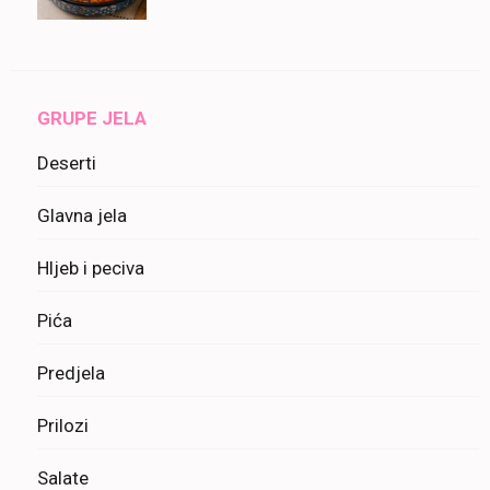
GRUPE JELA
Deserti
Glavna jela
Hljeb i peciva
Pića
Predjela
Prilozi
Salate