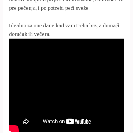
pre pečenja, i po potrebi peći sveže.
Idealno za one dane kad vam treba brz, a domaći
doručak ili večera.