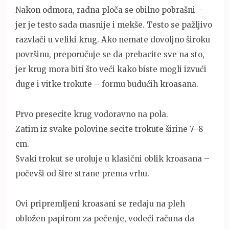
Nakon odmora, radna ploča se obilno pobrašni –
jer je testo sada masnije i mekše. Testo se pažljivo
razvlači u veliki krug. Ako nemate dovoljno široku
površinu, preporučuje se da prebacite sve na sto,
jer krug mora biti što veći kako biste mogli izvući
duge i vitke trokute – formu budućih kroasana.
Prvo presecite krug vodoravno na pola.
Zatim iz svake polovine secite trokute širine 7–8
cm.
Svaki trokut se uroluje u klasični oblik kroasana –
počevši od šire strane prema vrhu.
Ovi pripremljeni kroasani se redaju na pleh
obložen papirom za pečenje, vodeći računa da