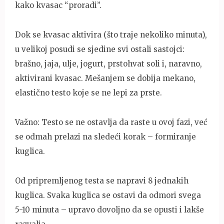
kako kvasac “proradi”.
Dok se kvasac aktivira (što traje nekoliko minuta),
u velikoj posudi se sjedine svi ostali sastojci:
brašno, jaja, ulje, jogurt, prstohvat soli i, naravno,
aktivirani kvasac. Mešanjem se dobija mekano,
elastično testo koje se ne lepi za prste.
Važno: Testo se ne ostavlja da raste u ovoj fazi, već
se odmah prelazi na sledeći korak – formiranje
kuglica.
Od pripremljenog testa se napravi 8 jednakih
kuglica. Svaka kuglica se ostavi da odmori svega
5-10 minuta – upravo dovoljno da se opusti i lakše