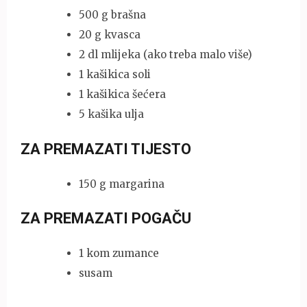
500 g brašna
20 g kvasca
2 dl mlijeka (ako treba malo više)
1 kašikica soli
1 kašikica šećera
5 kašika ulja
ZA PREMAZATI TIJESTO
150 g margarina
ZA PREMAZATI POGAČU
1 kom zumance
susam