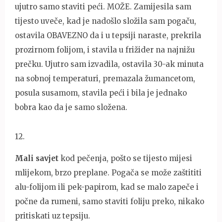
ujutro samo staviti peći. MOŽE. Zamijesila sam
tijesto uveče, kad je nadošlo složila sam pogaču,
ostavila OBAVEZNO da i u tepsiji naraste, prekrila
prozirnom folijom, i stavila u frižider na najnižu
prečku. Ujutro sam izvadila, ostavila 30-ak minuta
na sobnoj temperaturi, premazala žumancetom,
posula susamom, stavila peći i bila je jednako
bobra kao da je samo složena.
12
.
Mali savjet
kod pečenja, pošto se tijesto mijesi
mlijekom, brzo preplane. Pogača se može zaštititi
alu-folijom ili pek-papirom, kad se malo zapeče i
počne da rumeni, samo staviti foliju preko, nikako
pritiskati uz tepsiju.