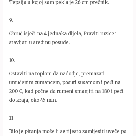
Tepsija u kojoj sam pekla je 26 cm prečnik.
9
.
Obruč isječi na 4 jednaka dijela, Praviti ruzice i
stavljati u sredinu posude.
10
.
Ostaviti na toplom da nadodje, premazati
umućenim zumancem, posuti susamom i peći na
200 C, kad počne da rumeni smanjiti na 180 i peći
do kraja, oko 45 min.
11
.
Bilo je pitanja može li se tijesto zamijesiti uveče pa