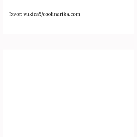
Izvor:
vukica5/coolinarika.com