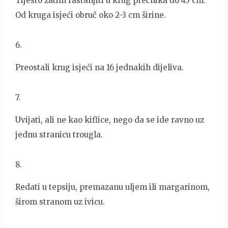
Tijesto zatim rastanjiti u krug prečnika do 45 cm.
Od kruga isjeći obruč oko 2-3 cm širine.
6
.
Preostali krug isjeći na 16 jednakih dijeliva.
7
.
Uvijati, ali ne kao kiflice, nego da se ide ravno uz
jednu stranicu trougla.
8
.
Redati u tepsiju, premazanu uljem ili margarinom,
širom stranom uz ivicu.