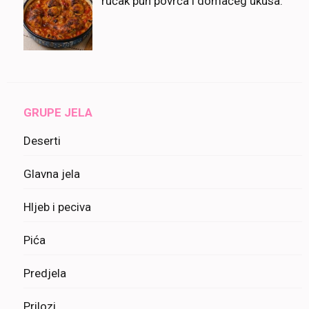
ručak pun povrća i domaćeg ukusa.
GRUPE JELA
Deserti
Glavna jela
Hljeb i peciva
Pića
Predjela
Prilozi