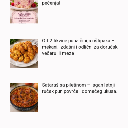
pečenja!
Od 2 tikvice puna činija uštipaka –
mekani, izdašni i odlični za doručak,
večeru ili meze
Sataraš sa piletinom – lagan letnji
ručak pun povrća i domaćeg ukusa.