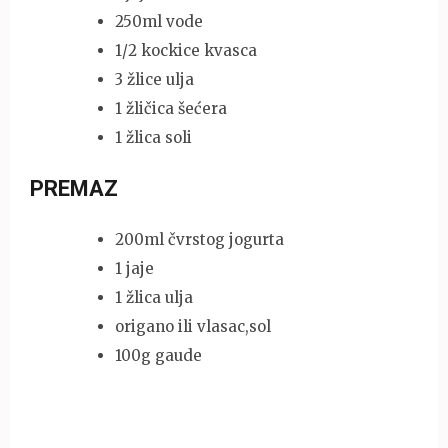
250ml vode
1/2 kockice kvasca
3 žlice ulja
1 žličica šećera
1 žlica soli
PREMAZ
200ml čvrstog jogurta
1 jaje
1 žlica ulja
origano ili vlasac,sol
100g gaude