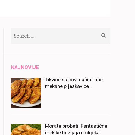
Search
for:
NAJNOVIJE
Tikvice na novi način: Fine
mekane pljeskavice.
Morate probati! Fantastične
mekike bez jaja i mlijeka.