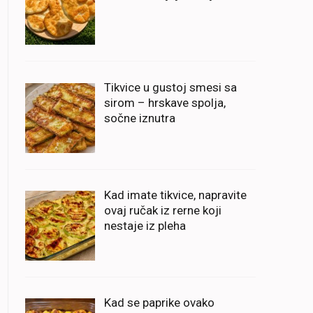
Tikvice u gustoj smesi sa
sirom – hrskave spolja,
sočne iznutra
Kad imate tikvice, napravite
ovaj ručak iz rerne koji
nestaje iz pleha
Kad se paprike ovako