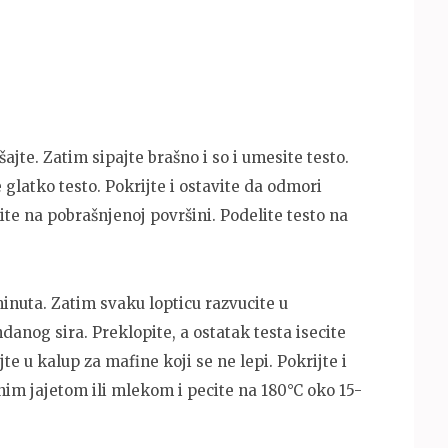
jte. Zatim sipajte brašno i so i umesite testo.
glatko testo. Pokrijte i ostavite da odmori
te na pobrašnjenoj površini. Podelite testo na
minuta. Zatim svaku lopticu razvucite u
anog sira. Preklopite, a ostatak testa isecite
jte u kalup za mafine koji se ne lepi. Pokrijte i
im jajetom ili mlekom i pecite na 180°C oko 15-