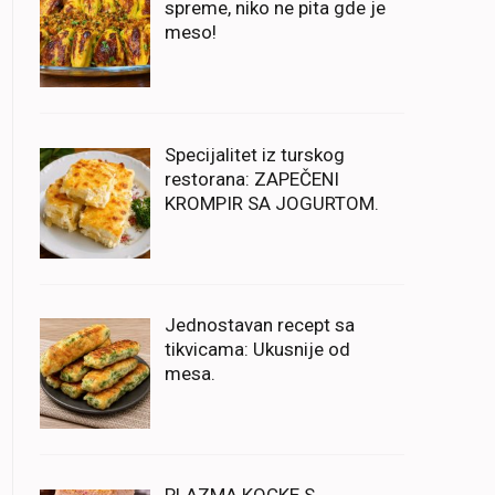
spreme, niko ne pita gde je
meso!
Specijalitet iz turskog
restorana: ZAPEČENI
KROMPIR SA JOGURTOM.
Jednostavan recept sa
tikvicama: Ukusnije od
mesa.