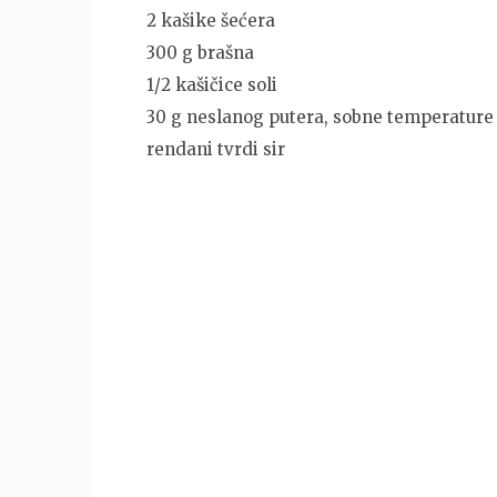
2 kašike šećera
300 g brašna
1/2 kašičice soli
30 g neslanog putera, sobne temperature
rendani tvrdi sir