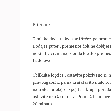
Priprema:
U mleko dodajte kvasac i šećer, pa promeša
Dodajte puter i premesite dok ne dobijete 
nekih 1,5 vremena, a onda kratko premesi
12 delova.
Oblikujte loptice i ostavite pokriveno 15 
pravougaonik, pa na kraj stavite malo rend
na trake i urolajte. Spojite u krug i poređa
ostavite oko 45 minuta. Premažite umućen
20 minuta.