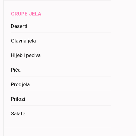
GRUPE JELA
Deserti
Glavna jela
Hljeb i peciva
Pića
Predjela
Prilozi
Salate