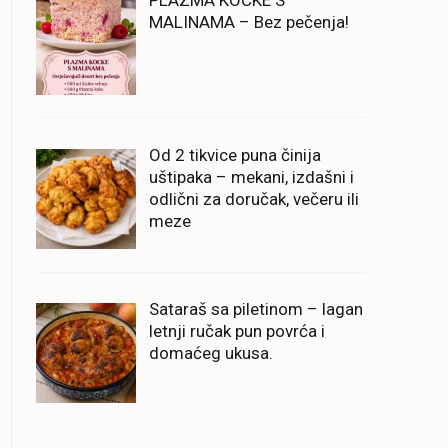
PLAZMA KOCKE S
MALINAMA – Bez pečenja!
Od 2 tikvice puna činija
uštipaka – mekani, izdašni i
odlični za doručak, večeru ili
meze
Sataraš sa piletinom – lagan
letnji ručak pun povrća i
domaćeg ukusa.