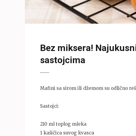
Bez miksera! Najukusn
sastojcima
Mafini sa sirom ili džemom su odlično reš
Sastojci:
210 ml toplog mleka
1 kašičica suvog kvasca