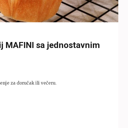
ij MAFINI sa jednostavnim
enje za doručak ili večeru.