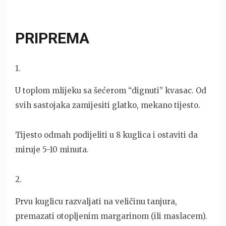
PRIPREMA
1
.
U toplom mlijeku sa šećerom “dignuti” kvasac. Od
svih sastojaka zamijesiti glatko, mekano tijesto.
Tijesto odmah podijeliti u 8 kuglica i ostaviti da
miruje 5-10 minuta.
2
.
Prvu kuglicu razvaljati na veličinu tanjura,
premazati otopljenim margarinom (ili maslacem).