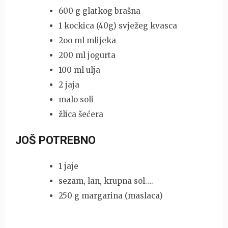
600 g glatkog brašna
1 kockica (40g) svježeg kvasca
2oo ml mlijeka
200 ml jogurta
100 ml ulja
2 jaja
malo soli
žlica šećera
JOŠ POTREBNO
1 jaje
sezam, lan, krupna sol….
250 g margarina (maslaca)