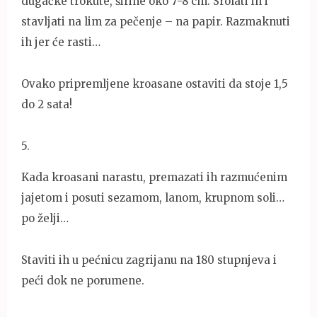
dugačke trokute, širine oko 7-8 cm. Srolati ih i
stavljati na lim za pečenje – na papir. Razmaknuti
ih jer će rasti…
Ovako pripremljene kroasane ostaviti da stoje 1,5
do 2 sata!
5
.
Kada kroasani narastu, premazati ih razmućenim
jajetom i posuti sezamom, lanom, krupnom soli…
po želji…
Staviti ih u pećnicu zagrijanu na 180 stupnjeva i
peći dok ne porumene.