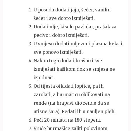
U posudu dodati jaja, šećer, vanilin
šećer i sve dobro izmiješati.
Dodati ulje, kiselu pavlaku, prašak za
pecivo i dobro izmiješati.
U smjesu dodati mljeveni plazma keks i
sve ponovo izmiješati.
Nakon toga dodati brašno i sve
izmiješati kašikom dok se smjesa ne
izjednači.
Od tijesta otkidati loptice, pa ih
zarolati, a hurmašicu oblikovati na
rende (na hrapavi dio rende da se
utisne šara). Redati ih u nauljen pleh.
Peći 20 minuta na 180 stepeni.
Vruće hurmašice zaliti polovinom