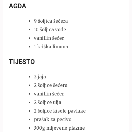
AGDA
9 šoljica šećera
10 šoljica vode
vanillin šećer
1 kriška limuna
TIJESTO
2 jaja
2 šoljice šećera
vanillin šećer
2 šoljice ulja
2 šoljice kisele pavlake
prašak za pecivo
300g mljevene plazme