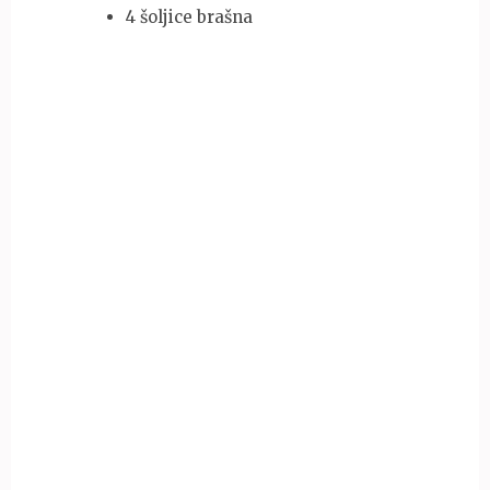
4 šoljice brašna