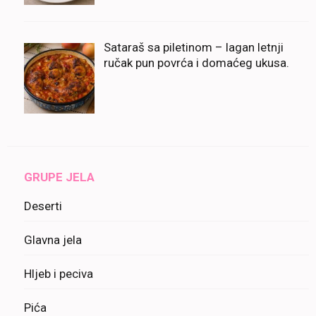
Sataraš sa piletinom – lagan letnji
ručak pun povrća i domaćeg ukusa.
GRUPE JELA
Deserti
Glavna jela
Hljeb i peciva
Pića