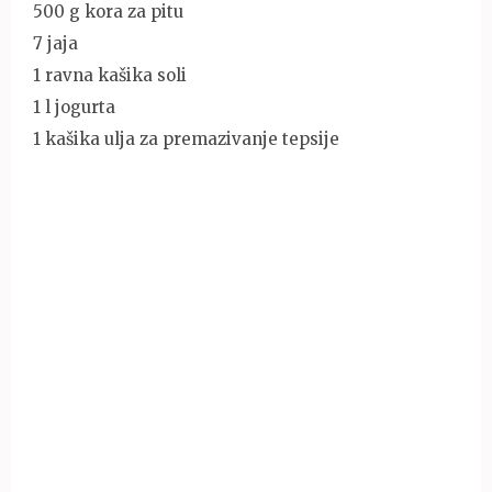
500 g kora za pitu
7 jaja
1 ravna kašika soli
1 l jogurta
1 kašika ulja za premazivanje tepsije