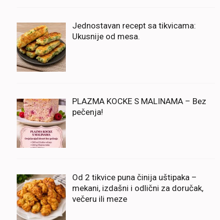
Jednostavan recept sa tikvicama:
Ukusnije od mesa.
PLAZMA KOCKE S MALINAMA – Bez
pečenja!
Od 2 tikvice puna činija uštipaka –
mekani, izdašni i odlični za doručak,
večeru ili meze