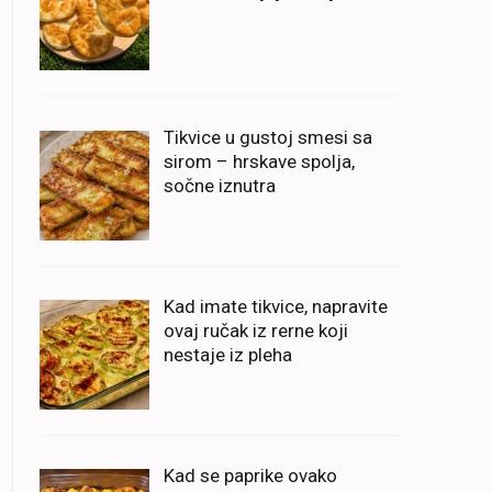
Tikvice u gustoj smesi sa
sirom – hrskave spolja,
sočne iznutra
Kad imate tikvice, napravite
ovaj ručak iz rerne koji
nestaje iz pleha
Kad se paprike ovako