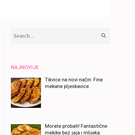
Search
for:
NAJNOVIJE
Tikvice na novi način: Fine
mekane pljeskavice.
Morate probati! Fantastične
mekike bez jaja i mlijeka.