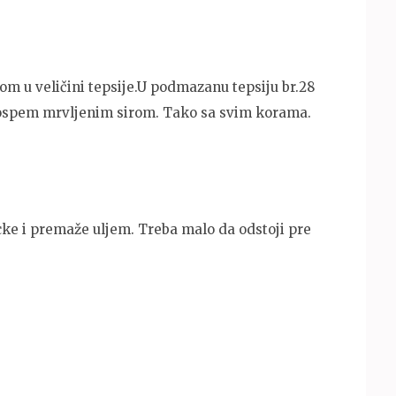
om u veličini tepsije.U podmazanu tepsiju br.28
pospem mrvljenim sirom. Tako sa svim korama.
ocke i premaže uljem. Treba malo da odstoji pre