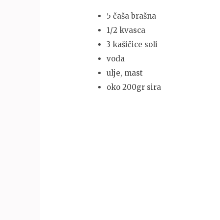
5 čaša brašna
1/2 kvasca
3 kašičice soli
voda
ulje, mast
oko 200gr sira