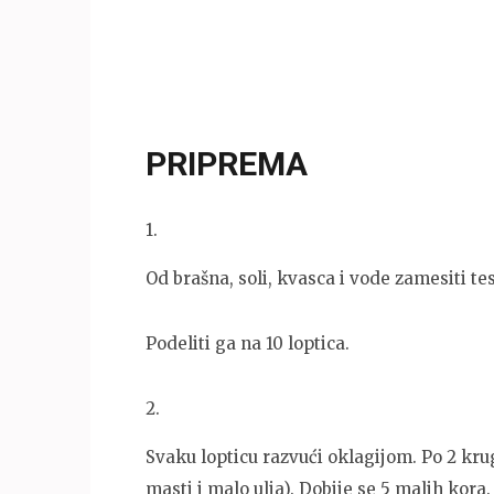
PRIPREMA
1
.
Od brašna, soli, kvasca i vode zamesiti te
Podeliti ga na 10 loptica.
2
.
Svaku lopticu razvući oklagijom. Po 2 kr
masti i malo ulja). Dobije se 5 malih kora.