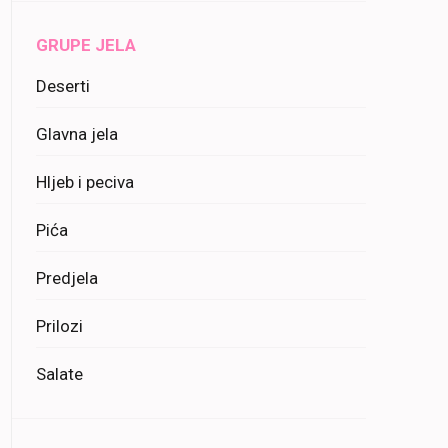
GRUPE JELA
Deserti
Glavna jela
Hljeb i peciva
Pića
Predjela
Prilozi
Salate