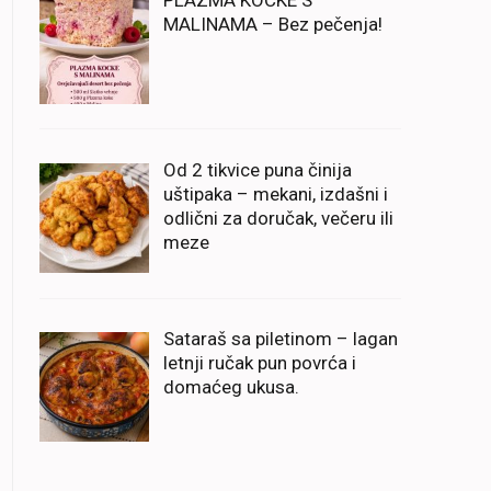
PLAZMA KOCKE S
MALINAMA – Bez pečenja!
Od 2 tikvice puna činija
uštipaka – mekani, izdašni i
odlični za doručak, večeru ili
meze
Sataraš sa piletinom – lagan
letnji ručak pun povrća i
domaćeg ukusa.