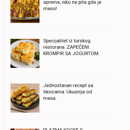
spreme, niko ne pita gde je
meso!
Specijalitet iz turskog
restorana: ZAPEČENI
KROMPIR SA JOGURTOM.
Jednostavan recept sa
tikvicama: Ukusnije od
mesa.