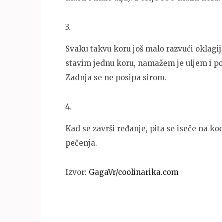
3
.
Svaku takvu koru još malo razvući oklagij
stavim jednu koru, namažem je uljem i 
Zadnja se ne posipa sirom.
4
.
Kad se završi ređanje, pita se iseče na k
pečenja.
Izvor:
GagaVr/coolinarika.com