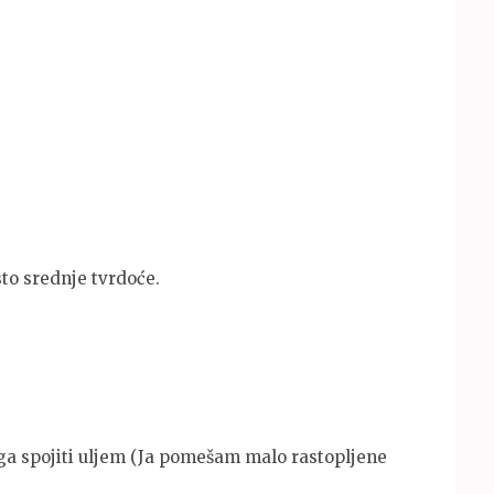
sto srednje tvrdoće.
uga spojiti uljem (Ja pomešam malo rastopljene