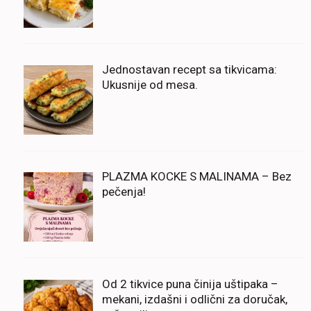
Jednostavan recept sa tikvicama:
Ukusnije od mesa.
PLAZMA KOCKE S MALINAMA – Bez
pečenja!
Od 2 tikvice puna činija uštipaka –
mekani, izdašni i odlični za doručak,