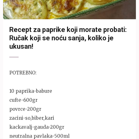
Recept za paprike koji morate probati:
Ručak koji se noću sanja, koliko je
ukusan!
POTREBNO:
10 paprika-babure
cufte-600gr
povrce-200gr
zacini-so,biber,kari
kackavalj-gauda-200gr
neutralna pavlaka-500ml