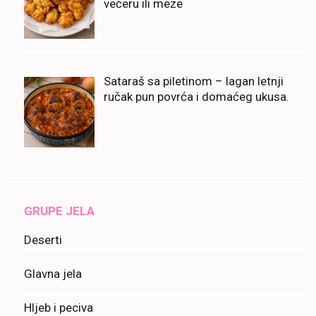
večeru ili meze
Sataraš sa piletinom – lagan letnji
ručak pun povrća i domaćeg ukusa.
GRUPE JELA
Deserti
Glavna jela
Hljeb i peciva