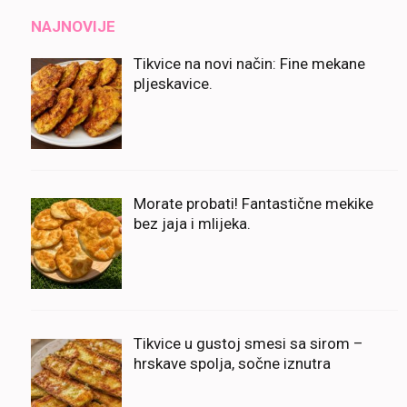
NAJNOVIJE
Tikvice na novi način: Fine mekane
pljeskavice.
Morate probati! Fantastične mekike
bez jaja i mlijeka.
Tikvice u gustoj smesi sa sirom –
hrskave spolja, sočne iznutra