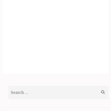
Search
for: