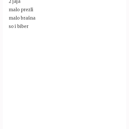
2 jaja
malo prezli
malo brašna
so i biber