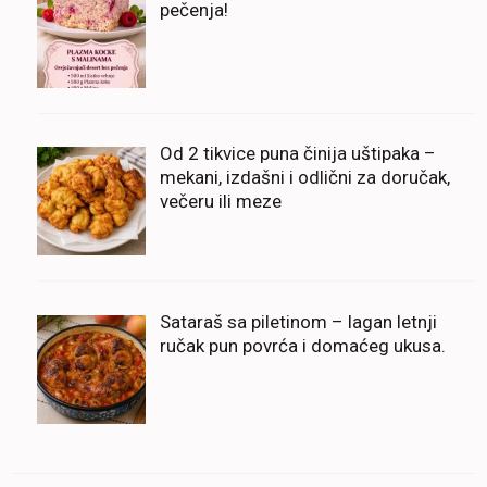
pečenja!
Od 2 tikvice puna činija uštipaka –
mekani, izdašni i odlični za doručak,
večeru ili meze
Sataraš sa piletinom – lagan letnji
ručak pun povrća i domaćeg ukusa.