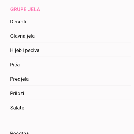
GRUPE JELA
Deserti
Glavna jela
Hljeb i peciva
Pića
Predjela
Prilozi
Salate
Početna