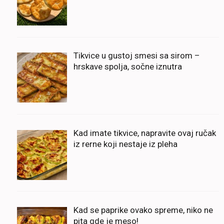
Tikvice u gustoj smesi sa sirom –
hrskave spolja, sočne iznutra
Kad imate tikvice, napravite ovaj ručak
iz rerne koji nestaje iz pleha
Kad se paprike ovako spreme, niko ne
pita gde je meso!