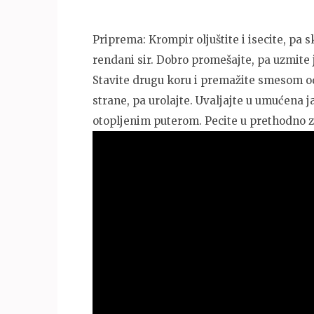
Priprema: Krompir oljuštite i isecite, pa s
rendani sir. Dobro promešajte, pa uzmite
Stavite drugu koru i premažite smesom od 
strane, pa urolajte. Uvaljajte u umućena j
otopljenim puterom. Pecite u prethodno z