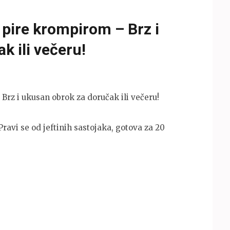
pire krompirom – Brz i
k ili večeru!
rz i ukusan obrok za doručak ili večeru!
 se od jeftinih sastojaka, gotova za 20