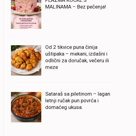
PLAZMA KOCKE S
MALINAMA – Bez pečenja!
Od 2 tikvice puna činija
uštipaka – mekani, izdašni i
odlični za doručak, večeru ili
meze
Sataraš sa piletinom – lagan
letnji ručak pun povrća i
domaćeg ukusa.