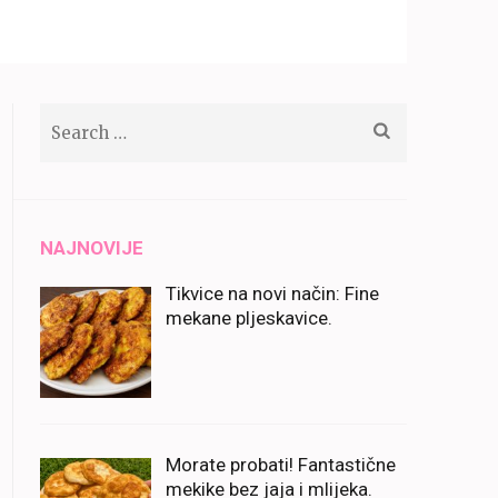
Search
for:
NAJNOVIJE
Tikvice na novi način: Fine
mekane pljeskavice.
Morate probati! Fantastične
mekike bez jaja i mlijeka.