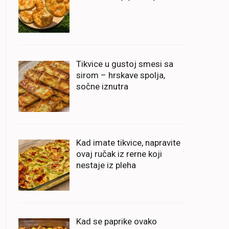
Tikvice u gustoj smesi sa
sirom – hrskave spolja,
sočne iznutra
Kad imate tikvice, napravite
ovaj ručak iz rerne koji
nestaje iz pleha
Kad se paprike ovako