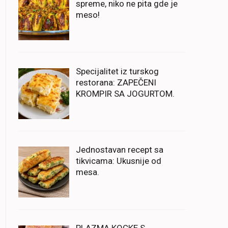
spreme, niko ne pita gde je
meso!
Specijalitet iz turskog
restorana: ZAPEČENI
KROMPIR SA JOGURTOM.
Jednostavan recept sa
tikvicama: Ukusnije od
mesa.