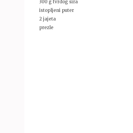
300 g tvrdog sira
istopljeni puter
2 jajeta
prezle