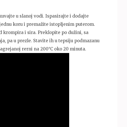
kuvajte u slanoj vodi. Ispasirajte i dodajte
 jednu koru i premažite istopljenim puterom.
krompira i sira. Preklopite po dužini, sa
aja, pa u prezle. Stavite ih u tepsiju podmazanu
agrejanoj rerni na 200°C oko 20 minuta.