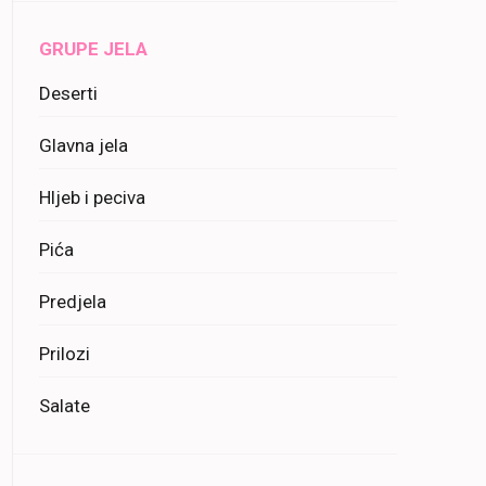
GRUPE JELA
Deserti
Glavna jela
Hljeb i peciva
Pića
Predjela
Prilozi
Salate