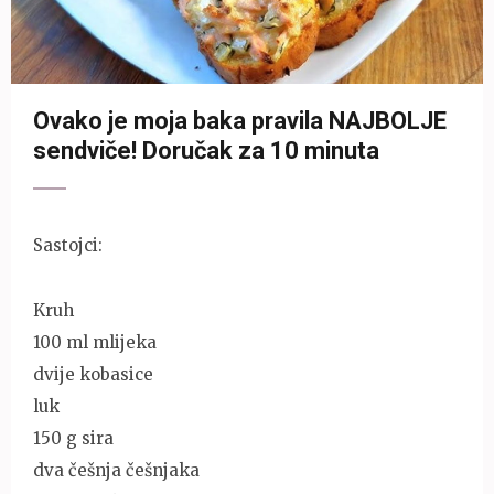
Ovako je moja baka pravila NAJBOLJE
sendviče! Doručak za 10 minuta
Sastojci:
Kruh
100 ml mlijeka
dvije kobasice
luk
150 g sira
dva češnja češnjaka