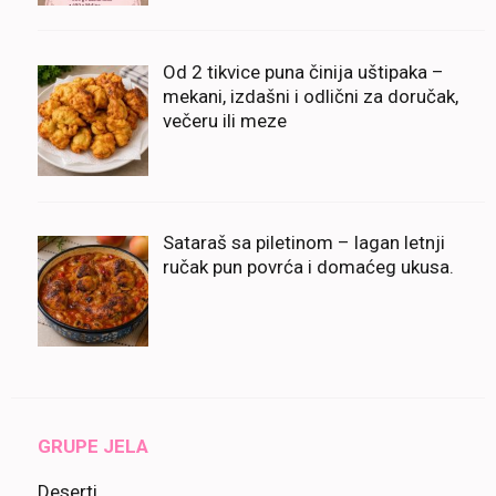
Od 2 tikvice puna činija uštipaka –
mekani, izdašni i odlični za doručak,
večeru ili meze
Sataraš sa piletinom – lagan letnji
ručak pun povrća i domaćeg ukusa.
GRUPE JELA
Deserti