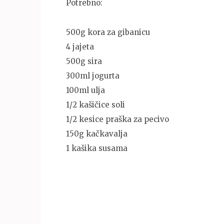
Potrebno:
500g kora za gibanicu
4 jajeta
500g sira
300ml jogurta
100ml ulja
1/2 kašičice soli
1/2 kesice praška za pecivo
150g kačkavalja
1 kašika susama