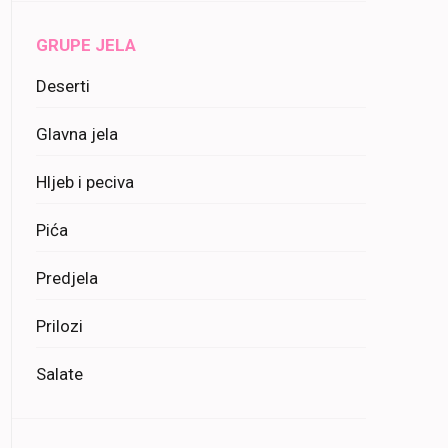
GRUPE JELA
Deserti
Glavna jela
Hljeb i peciva
Pića
Predjela
Prilozi
Salate