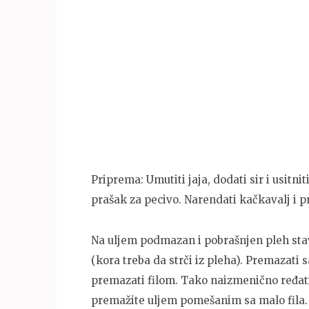
Priprema: Umutiti jaja, dodati sir i usitniti
prašak za pecivo. Narendati kačkavalj i p
Na uljem podmazan i pobrašnjen pleh stavi
(kora treba da strči iz pleha). Premazati s
premazati filom. Tako naizmenično ređati 
premažite uljem pomešanim sa malo fila