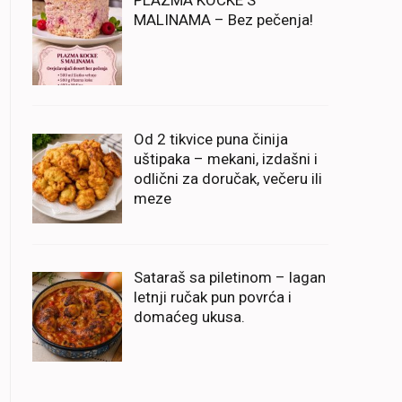
PLAZMA KOCKE S
MALINAMA – Bez pečenja!
Od 2 tikvice puna činija
uštipaka – mekani, izdašni i
odlični za doručak, večeru ili
meze
Sataraš sa piletinom – lagan
letnji ručak pun povrća i
domaćeg ukusa.