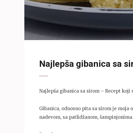
Najlepša gibanica sa si
Najlepša gibanica sa sirom – Recept koji s
Gibanica, odnosno pita sa sirom je moja om
nadevom, sa patlidžanom, šampinjonima… 