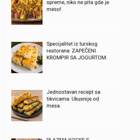
spreme, niko ne pita gde je
meso!
Specijalitet iz turskog
restorana: ZAPEČENI
KROMPIR SA JOGURTOM.
Jednostavan recept sa
tikvicama: Ukusnije od
mesa.