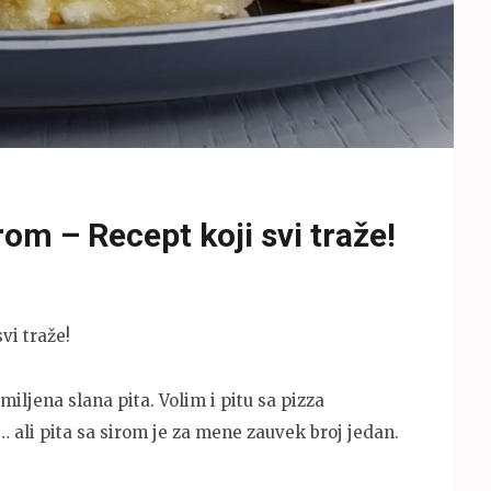
rom – Recept koji svi traže!
vi traže!
iljena slana pita. Volim i pitu sa pizza
ali pita sa sirom je za mene zauvek broj jedan.