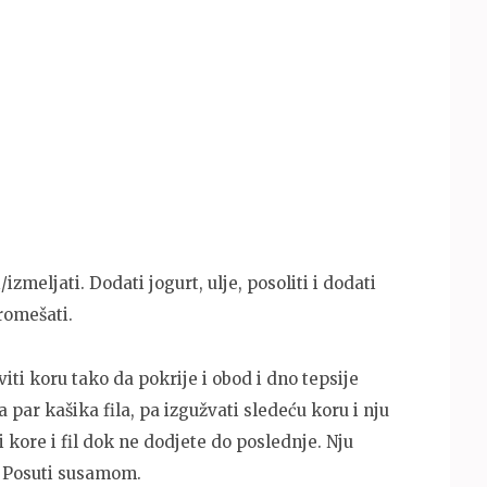
/izmeljati. Dodati jogurt, ulje, posoliti i dodati
romešati.
ti koru tako da pokrije i obod i dno tepsije
a par kašika fila, pa izgužvati sledeću koru i nju
kore i fil dok ne dodjete do poslednje. Nju
. Posuti susamom.