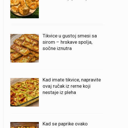
Tikvice u gustoj smesi sa
sirom – hrskave spolja,
sočne iznutra
Kad imate tikvice, napravite
ovaj ručak iz rerne koji
nestaje iz pleha
Kad se paprike ovako