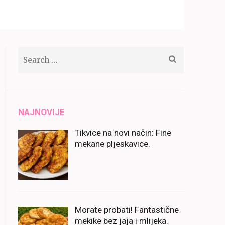
Search
for:
NAJNOVIJE
Tikvice na novi način: Fine
mekane pljeskavice.
Morate probati! Fantastične
mekike bez jaja i mlijeka.