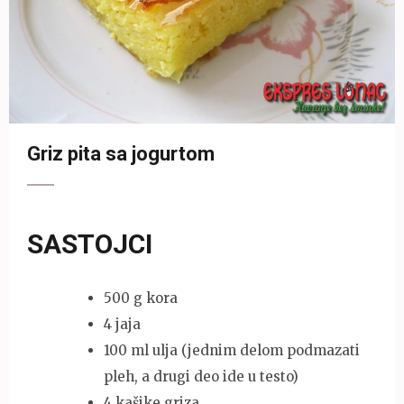
Griz pita sa jogurtom
SASTOJCI
500 g kora
4 jaja
100 ml ulja (jednim delom podmazati
pleh, a drugi deo ide u testo)
4 kašike griza