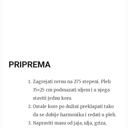
PRIPREMA
Zagrejati rernu na 275 stepeni. Pleh
35×25 cm podmazati uljem i u njega
staviti jednu koru.
Ostale kore po dužini preklapati tako
da se dobije harmonika i ređati u pleh.
Napraviti masu od jaja, ulja, griza,