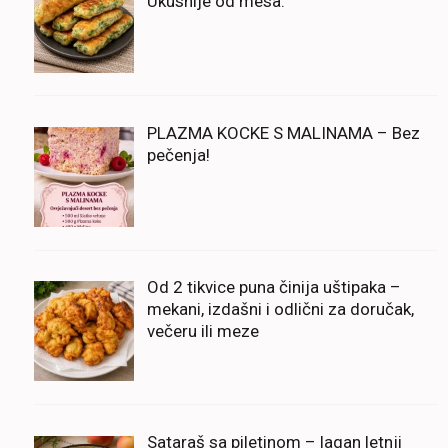
Ukusnije od mesa.
PLAZMA KOCKE S MALINAMA – Bez
pečenja!
Od 2 tikvice puna činija uštipaka –
mekani, izdašni i odlični za doručak,
večeru ili meze
Sataraš sa piletinom – lagan letnji