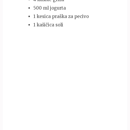
500 ml jogurta
1 kesica praška za pecivo
1 kašičica soli