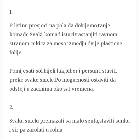
1
.
Piletinu presjeci na pola da dobijemo tanje
komade.Svaki komad istuci/rastanjiti ravnom
stranom cekica za meso izmedju dvije plasticne
folije.
Pomijesati sol,bijeli luk,biber i persun i staviti
preko svake snicle.Po mogucnosti ostaviti da
odstoji u zacinima oko sat vremena.
2
.
Svaku sniclu premazati sa malo senfa,staviti sunku
i sir pa zarolati u rolnu.