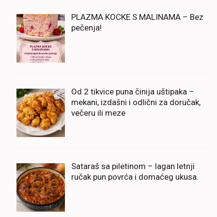
PLAZMA KOCKE S MALINAMA – Bez
pečenja!
Od 2 tikvice puna činija uštipaka –
mekani, izdašni i odlični za doručak,
večeru ili meze
Sataraš sa piletinom – lagan letnji
ručak pun povrća i domaćeg ukusa.