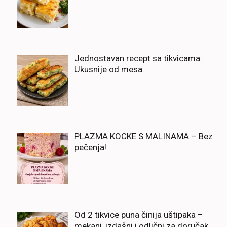
Jednostavan recept sa tikvicama:
Ukusnije od mesa.
PLAZMA KOCKE S MALINAMA – Bez
pečenja!
Od 2 tikvice puna činija uštipaka –
mekani, izdašni i odlični za doručak,