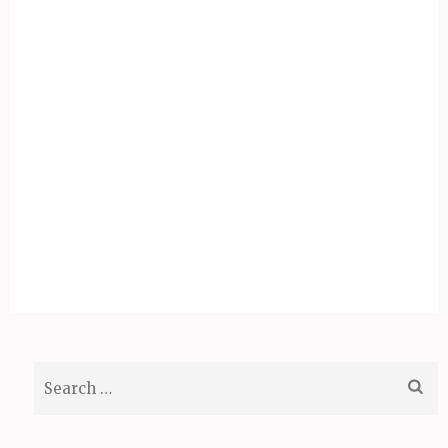
Search
for: