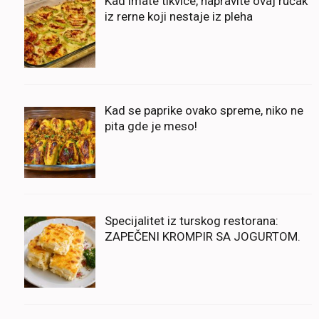
Kad imate tikvice, napravite ovaj ručak
iz rerne koji nestaje iz pleha
Kad se paprike ovako spreme, niko ne
pita gde je meso!
Specijalitet iz turskog restorana:
ZAPEČENI KROMPIR SA JOGURTOM.