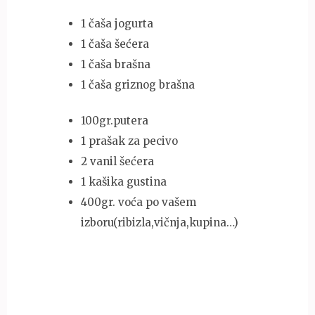
1 čaša jogurta
1 čaša šećera
1 čaša brašna
1 čaša griznog brašna
100gr.putera
1 prašak za pecivo
2 vanil šećera
1 kašika gustina
400gr. voća po vašem
izboru(ribizla,vičnja,kupina…)