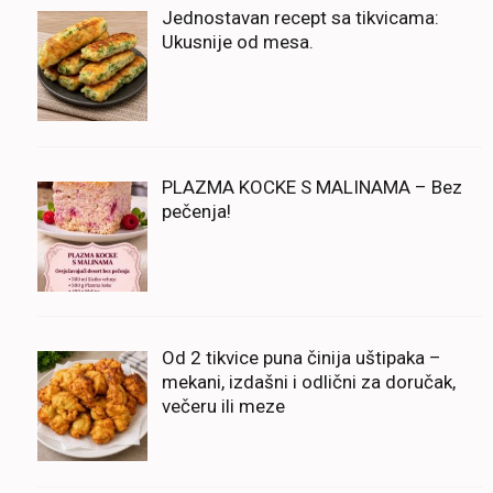
Jednostavan recept sa tikvicama:
Ukusnije od mesa.
PLAZMA KOCKE S MALINAMA – Bez
pečenja!
Od 2 tikvice puna činija uštipaka –
mekani, izdašni i odlični za doručak,
večeru ili meze