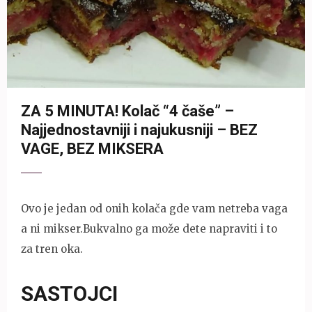
ZA 5 MINUTA! Kolač “4 čaše” –
Najjednostavniji i najukusniji – BEZ
VAGE, BEZ MIKSERA
Ovo je jedan od onih kolača gde vam netreba vaga
a ni mikser.Bukvalno ga može dete napraviti i to
za tren oka.
SASTOJCI