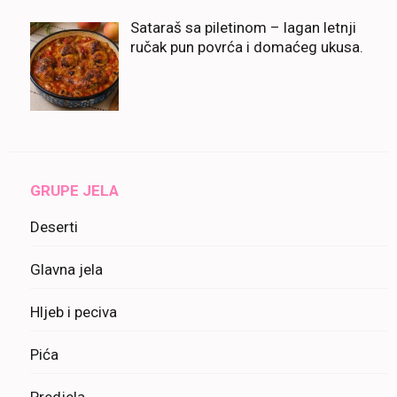
Sataraš sa piletinom – lagan letnji
ručak pun povrća i domaćeg ukusa.
GRUPE JELA
Deserti
Glavna jela
Hljeb i peciva
Pića