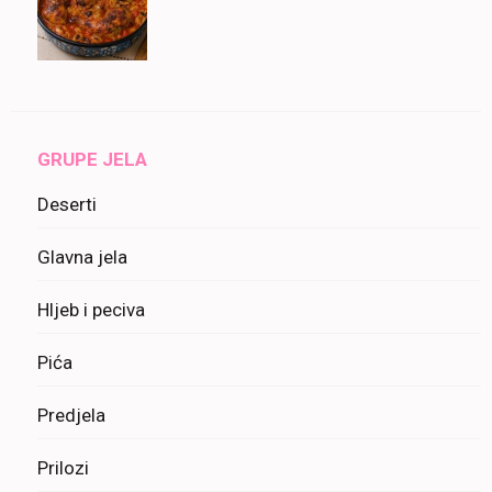
GRUPE JELA
Deserti
Glavna jela
Hljeb i peciva
Pića
Predjela
Prilozi