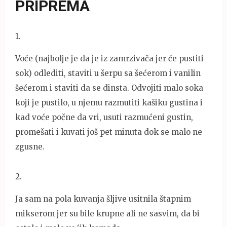
PRIPREMA
1
.
Voće (najbolje je da je iz zamrzivača jer će pustiti
sok) odlediti, staviti u šerpu sa šećerom i vanilin
šećerom i staviti da se dinsta. Odvojiti malo soka
koji je pustilo, u njemu razmutiti kašiku gustina i
kad voće počne da vri, usuti razmućeni gustin,
promešati i kuvati još pet minuta dok se malo ne
zgusne.
2
.
Ja sam na pola kuvanja šljive usitnila štapnim
mikserom jer su bile krupne ali ne sasvim, da bi