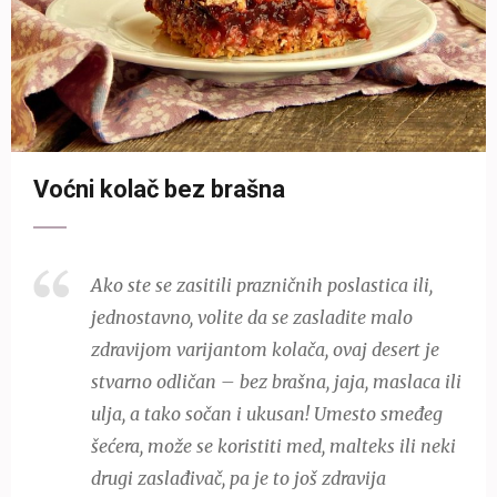
Voćni kolač bez brašna
Ako ste se zasitili prazničnih poslastica ili,
jednostavno, volite da se zasladite malo
zdravijom varijantom kolača, ovaj desert je
stvarno odličan – bez brašna, jaja, maslaca ili
ulja, a tako sočan i ukusan! Umesto smeđeg
šećera, može se koristiti med, malteks ili neki
drugi zaslađivač, pa je to još zdravija