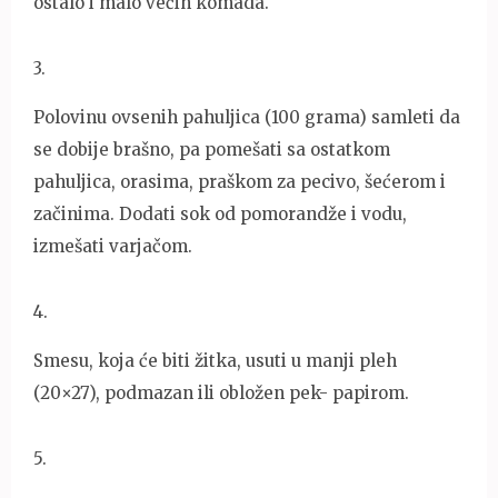
ostalo i malo većih komada.
3
.
Polovinu ovsenih pahuljica (100 grama) samleti da
se dobije brašno, pa pomešati sa ostatkom
pahuljica, orasima, praškom za pecivo, šećerom i
začinima. Dodati sok od pomorandže i vodu,
izmešati varjačom.
4
.
Smesu, koja će biti žitka, usuti u manji pleh
(20×27), podmazan ili obložen pek- papirom.
5
.