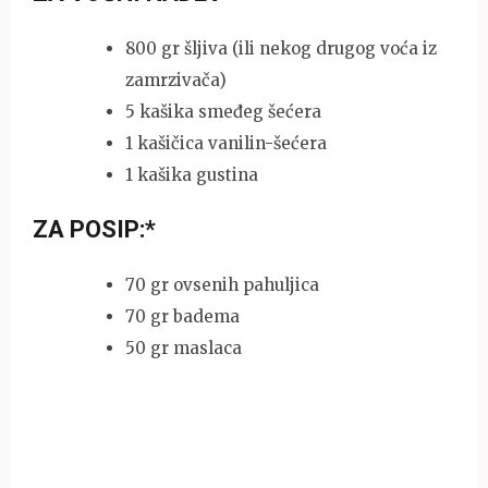
800 gr šljiva (ili nekog drugog voća iz
zamrzivača)
5 kašika smeđeg šećera
1 kašičica vanilin-šećera
1 kašika gustina
ZA POSIP:*
70 gr ovsenih pahuljica
70 gr badema
50 gr maslaca