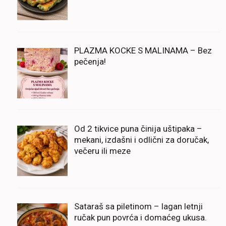
PLAZMA KOCKE S MALINAMA – Bez
pečenja!
Od 2 tikvice puna činija uštipaka –
mekani, izdašni i odlični za doručak,
večeru ili meze
Sataraš sa piletinom – lagan letnji
ručak pun povrća i domaćeg ukusa.