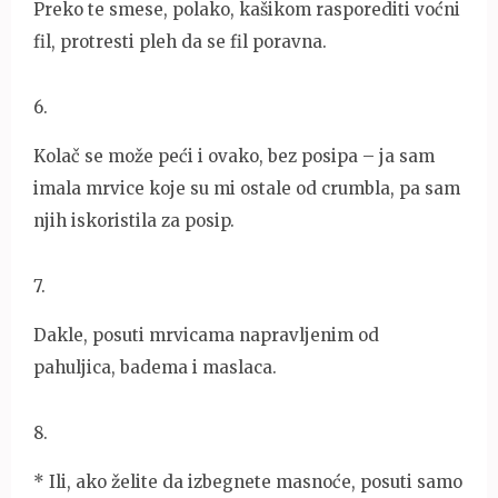
Preko te smese, polako, kašikom rasporediti voćni
fil, protresti pleh da se fil poravna.
6
.
Kolač se može peći i ovako, bez posipa – ja sam
imala mrvice koje su mi ostale od crumbla, pa sam
njih iskoristila za posip.
7
.
Dakle, posuti mrvicama napravljenim od
pahuljica, badema i maslaca.
8
.
* Ili, ako želite da izbegnete masnoće, posuti samo