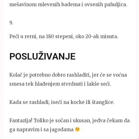
mešavinom mlevenih badema i ovsenih pahuljica.
9
.
Peći u rerni, na 180 stepeni, oko 20-ak minuta.
POSLUŽIVANJE
Kolač je potrebno dobro rashladiti, jer će se voćna
smesa tek hlađenjem stvrdnuti i lakše seći.
Kada se rashladi, iseći na kocke ili štanglice.
Fantazija! Toliko je sočan i ukusan, jedva čekam da
ga napravim i sa jagodama