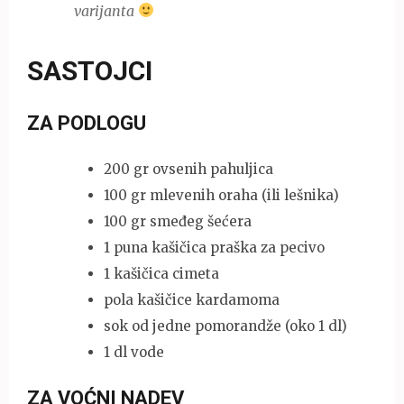
varijanta
SASTOJCI
ZA PODLOGU
200 gr ovsenih pahuljica
100 gr mlevenih oraha (ili lešnika)
100 gr smeđeg šećera
1 puna kašičica praška za pecivo
1 kašičica cimeta
pola kašičice kardamoma
sok od jedne pomorandže (oko 1 dl)
1 dl vode
ZA VOĆNI NADEV