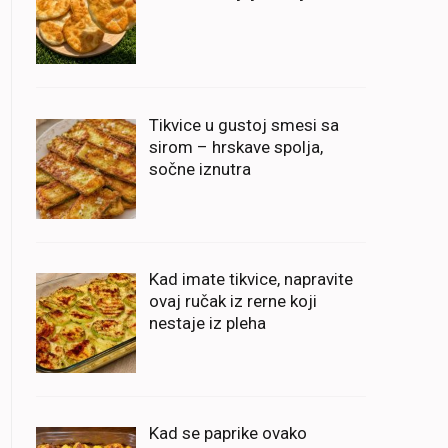
Tikvice u gustoj smesi sa
sirom – hrskave spolja,
sočne iznutra
Kad imate tikvice, napravite
ovaj ručak iz rerne koji
nestaje iz pleha
Kad se paprike ovako