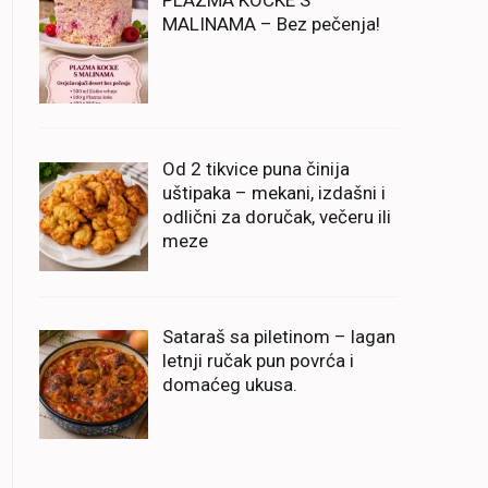
PLAZMA KOCKE S
MALINAMA – Bez pečenja!
Od 2 tikvice puna činija
uštipaka – mekani, izdašni i
odlični za doručak, večeru ili
meze
Sataraš sa piletinom – lagan
letnji ručak pun povrća i
domaćeg ukusa.