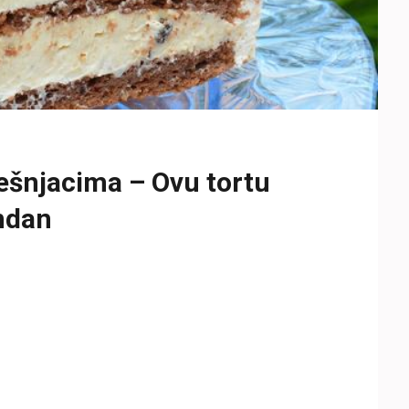
ješnjacima – Ovu tortu
ndan