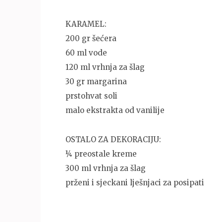
KARAMEL:
200 gr šećera
60 ml vode
120 ml vrhnja za šlag
30 gr margarina
prstohvat soli
malo ekstrakta od vanilije
OSTALO ZA DEKORACIJU:
¼ preostale kreme
300 ml vrhnja za šlag
prženi i sjeckani lješnjaci za posipati