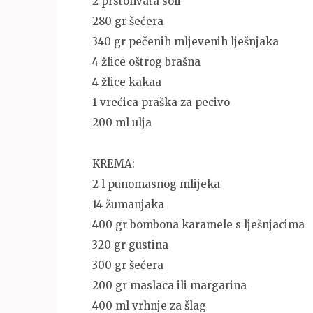
2 prstohvata soli
280 gr šećera
340 gr pečenih mljevenih lješnjaka
4 žlice oštrog brašna
4 žlice kakaa
1 vrećica praška za pecivo
200 ml ulja
KREMA:
2 l punomasnog mlijeka
14 žumanjaka
400 gr bombona karamele s lješnjacima
320 gr gustina
300 gr šećera
200 gr maslaca ili margarina
400 ml vrhnje za šlag