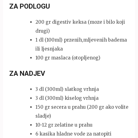
ZA PODLOGU
200 gr digestiv keksa (moze i bilo koji
drugi)
1 dl (100ml) przenih,mljevenih badema
ili ljesnjaka
100 gr maslaca (otopljenog)
ZA NADJEV
3 dl (300ml) slatkog vrhnja
3 dl (300ml) kiselog vrhnja
150 gr secera u prahu (200 gr ako volite
sladje)
10-12 gr zelatine u prahu
6 kasika hladne vode za natopiti