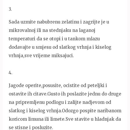
3
.
Sada uzmite nabubrenu zelatinu i zagrijte je u
mikrovalnoj ili na stednjaku na laganoj
temperaturi da se otopi i u tankom mlazu
dodavajte u smjesu od slatkog vrhnja i kiselog
vrhnja,sve vrijeme miksajuci.
4
.
Jagode operite,posusite, ocistite od peteljki i
ostavite ih citave.Gusto ih poslazite jednu do druge
na pripremljenu podlogu i zalijte nadjevom od
slatkog i kiselog vrhnja.Odozgo pospite naribanom
koricom limuna ili limete.Sve stavite u hladnjak da
se stisne i posluzite.