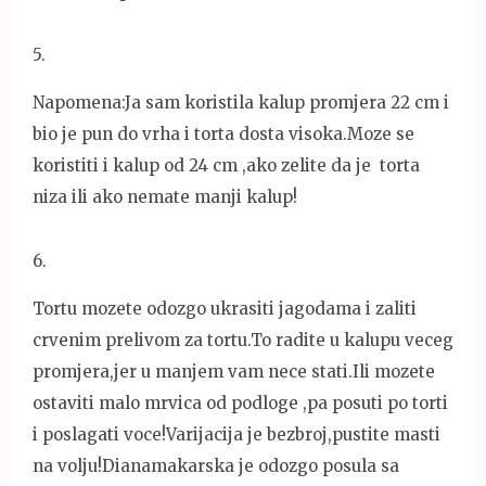
5
.
Napomena:Ja sam koristila kalup promjera 22 cm i
bio je pun do vrha i torta dosta visoka.Moze se
koristiti i kalup od 24 cm ,ako zelite da je torta
niza ili ako nemate manji kalup!
6
.
Tortu mozete odozgo ukrasiti jagodama i zaliti
crvenim prelivom za tortu.To radite u kalupu veceg
promjera,jer u manjem vam nece stati.Ili mozete
ostaviti malo mrvica od podloge ,pa posuti po torti
i poslagati voce!Varijacija je bezbroj,pustite masti
na volju!Dianamakarska je odozgo posula sa