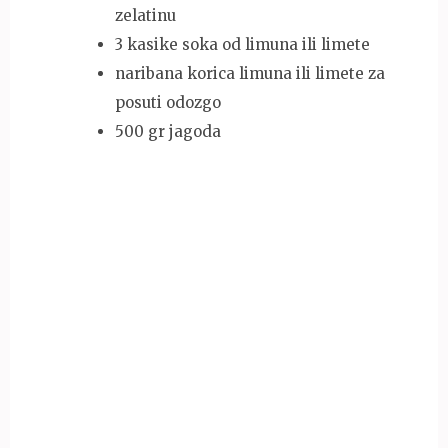
zelatinu
3 kasike soka od limuna ili limete
naribana korica limuna ili limete za
posuti odozgo
500 gr jagoda