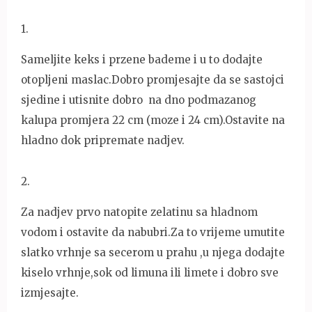
1
.
Sameljite keks i przene bademe i u to dodajte
otopljeni maslac.Dobro promjesajte da se sastojci
sjedine i utisnite dobro na dno podmazanog
kalupa promjera 22 cm (moze i 24 cm).Ostavite na
hladno dok pripremate nadjev.
2
.
Za nadjev prvo natopite zelatinu sa hladnom
vodom i ostavite da nabubri.Za to vrijeme umutite
slatko vrhnje sa secerom u prahu ,u njega dodajte
kiselo vrhnje,sok od limuna ili limete i dobro sve
izmjesajte.