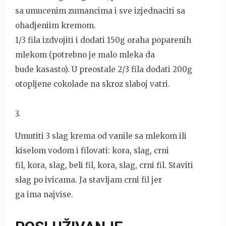
sa umucenim zumancima i sve izjednaciti sa
ohadjeniim kremom.
1/3 fila izdvojiti i dodati 150g oraha poparenih
mlekom (potrebno je malo mleka da
bude kasasto). U preostale 2/3 fila dodati 200g
otopljene cokolade na skroz slaboj vatri.
3
.
Umutiti 3 slag krema od vanile sa mlekom ili
kiselom vodom i filovati: kora, slag, crni
fil, kora, slag, beli fil, kora, slag, crni fil. Staviti
slag po ivicama. Ja stavljam crni fil jer
ga ima najvise.