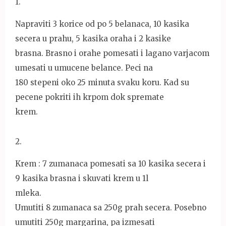
1
.
Napraviti 3 korice od po 5 belanaca, 10 kasika
secera u prahu, 5 kasika oraha i 2 kasike
brasna. Brasno i orahe pomesati i lagano varjacom
umesati u umucene belance. Peci na
180 stepeni oko 25 minuta svaku koru. Kad su
pecene pokriti ih krpom dok spremate
krem.
2
.
Krem : 7 zumanaca pomesati sa 10 kasika secera i
9 kasika brasna i skuvati krem u 1l
mleka.
Umutiti 8 zumanaca sa 250g prah secera. Posebno
umutiti 250g margarina, pa izmesati