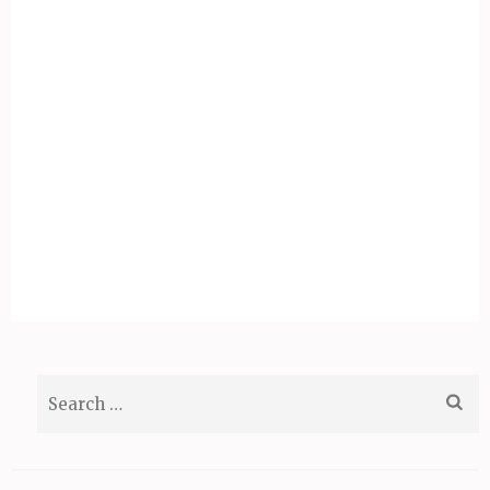
Search
for: