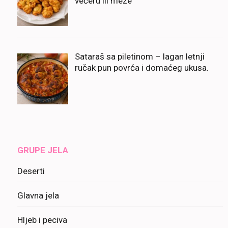
večeru ili meze
Sataraš sa piletinom – lagan letnji
ručak pun povrća i domaćeg ukusa.
GRUPE JELA
Deserti
Glavna jela
Hljeb i peciva