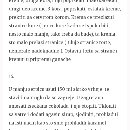
kreme, druga kora, i nju poprskati, malo sacekati,
drugi deo kreme, 3 kora, poprskati, ostatak kreme,
prekriti sa cetvrtom korom. Krema ce prezlaziti
stranice kore ( jer ce kore kada se ispeku biti,
nesto malo manje, tako treba da bude), ta krema
sto malo prelazi stranice ( filuje stranice torte,
nemorate nadoknadno ). Ostaviti tortu sa strane i
krenuti u pripremu ganache
16
.
U manju serpicu usuti 150 ml slatko vrhnje, te
staviti na ringlu da se zagreje. U zagrejano
umesati iseckanu cokoladu, i nju otopiti. Ukloniti
sa vatre i dodati agavin sirup, sjediniti, prohladiti
na isti nacin kao sto smo prohladili karamel