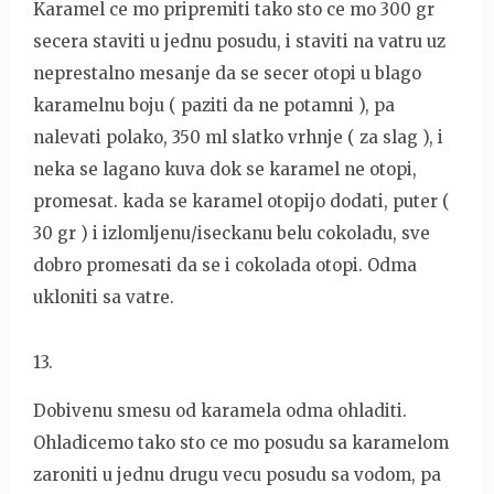
Karamel ce mo pripremiti tako sto ce mo 300 gr
secera staviti u jednu posudu, i staviti na vatru uz
neprestalno mesanje da se secer otopi u blago
karamelnu boju ( paziti da ne potamni ), pa
nalevati polako, 350 ml slatko vrhnje ( za slag ), i
neka se lagano kuva dok se karamel ne otopi,
promesat. kada se karamel otopijo dodati, puter (
30 gr ) i izlomljenu/iseckanu belu cokoladu, sve
dobro promesati da se i cokolada otopi. Odma
ukloniti sa vatre.
13
.
Dobivenu smesu od karamela odma ohladiti.
Ohladicemo tako sto ce mo posudu sa karamelom
zaroniti u jednu drugu vecu posudu sa vodom, pa