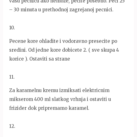
vasu pecnicu ako nemoze, pecite posebno. Peci 25
– 30 minuta u prethodnoj zagrejanoj pecnici.
10
.
Pecene kore ohladite i vodoravno presecite po
sredini. Od jedne kore dobicete 2. ( sve skupa 4
korice ). Ostaviti sa strane
11
.
Za karamelnu kremu izmiksati elektricnim
mikserom 400 ml slatkog vrhnja i ostaviti u
frizider dok pripremamo karamel.
12
.