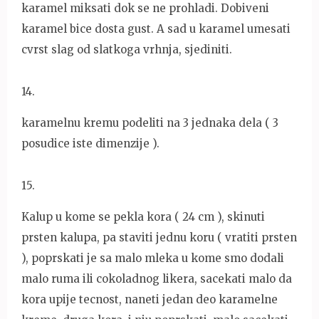
karamel miksati dok se ne prohladi. Dobiveni
karamel bice dosta gust. A sad u karamel umesati
cvrst slag od slatkoga vrhnja, sjediniti.
14
.
karamelnu kremu podeliti na 3 jednaka dela ( 3
posudice iste dimenzije ).
15
.
Kalup u kome se pekla kora ( 24 cm ), skinuti
prsten kalupa, pa staviti jednu koru ( vratiti prsten
), poprskati je sa malo mleka u kome smo dodali
malo ruma ili cokoladnog likera, sacekati malo da
kora upije tecnost, naneti jedan deo karamelne