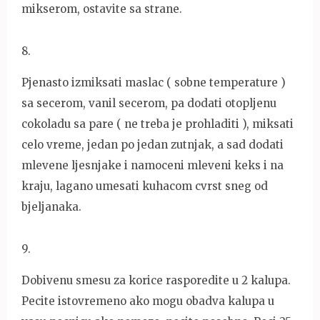
mikserom, ostavite sa strane.
8
.
Pjenasto izmiksati maslac ( sobne temperature )
sa secerom, vanil secerom, pa dodati otopljenu
cokoladu sa pare ( ne treba je prohladiti ), miksati
celo vreme, jedan po jedan zutnjak, a sad dodati
mlevene ljesnjake i namoceni mleveni keks i na
kraju, lagano umesati kuhacom cvrst sneg od
bjeljanaka.
9
.
Dobivenu smesu za korice rasporedite u 2 kalupa.
Pecite istovremeno ako mogu obadva kalupa u