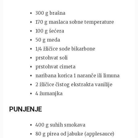
300 g brašna
170 g maslaca sobne temperature
100 g šećera
50 g meda
1/4 žličice sode bikarbone
prstohvat soli
prstohvat cimeta
naribana korica 1 naranče ili limuna
2 žličice čistog ekstrakta vanilije
4 žumanjka
PUNJENJE
400 g suhih smokava
80 g pirea od jabuke (applesauce)