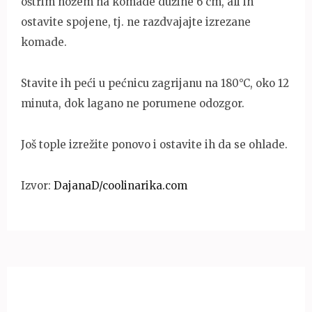
oštrim nožem na komade dužine 6 cm, ali ih
ostavite spojene, tj. ne razdvajajte izrezane
komade.
Stavite ih peći u pećnicu zagrijanu na 180°C, oko 12
minuta, dok lagano ne porumene odozgor.
Još tople izrežite ponovo i ostavite ih da se ohlade.
Izvor:
DajanaD/coolinarika.com