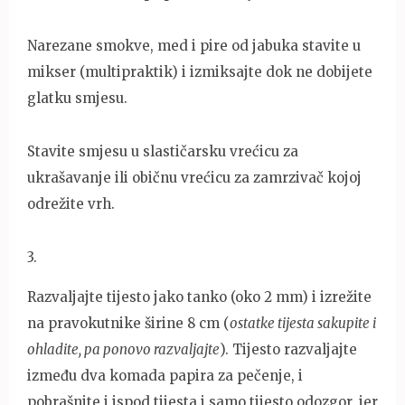
Narezane smokve, med i pire od jabuka stavite u
mikser (multipraktik) i izmiksajte dok ne dobijete
glatku smjesu.
Stavite smjesu u slastičarsku vrećicu za
ukrašavanje ili običnu vrećicu za zamrzivač kojoj
odrežite vrh.
3
.
Razvaljajte tijesto jako tanko (oko 2 mm) i izrežite
na pravokutnike širine 8 cm (
ostatke tijesta sakupite i
ohladite, pa ponovo razvaljajte
). Tijesto razvaljajte
između dva komada papira za pečenje, i
pobrašnite i ispod tijesta i samo tijesto odozgor, jer