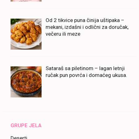
Od 2 tikvice puna činija uštipaka –
mekani, izdašni i odlični za doručak,
večeru ili meze
Sataraš sa piletinom – lagan letnji
ručak pun povrća i domaćeg ukusa.
GRUPE JELA
Deserti