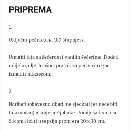
PRIPREMA
1
.
Uključiti pećnicu na 180 stupnjeva.
Umutiti jaja sa šećerom i vanilin šećerima. Dodati
mlijeko, ulje, brašno, prašak za pecivo i rogač,
izmutiti mikserom.
2
.
Naribati (obavezno ribati, ne sjeckati jer nece biti
tako sočan) u smjesu 3 jabuke. Pomiješati smjesu
žlicom i izliti u tepsiju promjera 20 x 30 cm.