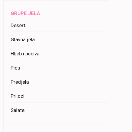
GRUPE JELA
Deserti
Glavna jela
Hljeb i peciva
Pića
Predjela
Prilozi
Salate