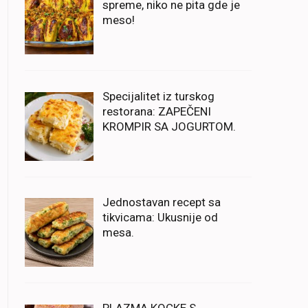
spreme, niko ne pita gde je
meso!
Specijalitet iz turskog
restorana: ZAPEČENI
KROMPIR SA JOGURTOM.
Jednostavan recept sa
tikvicama: Ukusnije od
mesa.