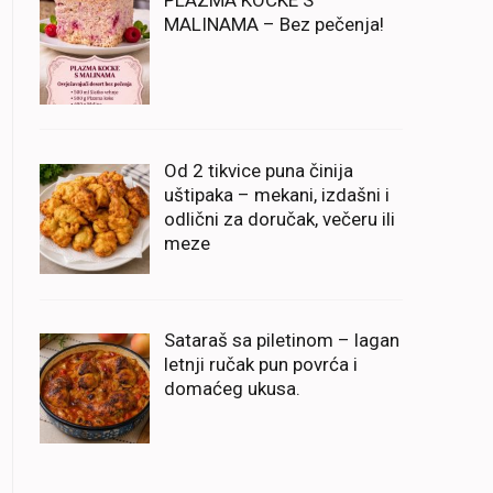
PLAZMA KOCKE S
MALINAMA – Bez pečenja!
Od 2 tikvice puna činija
uštipaka – mekani, izdašni i
odlični za doručak, večeru ili
meze
Sataraš sa piletinom – lagan
letnji ručak pun povrća i
domaćeg ukusa.