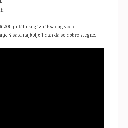
la
ih
li 200 gr bilo kog izmiksanog voca
anje 4 sata najbolje 1 dan da se dobro stegne.