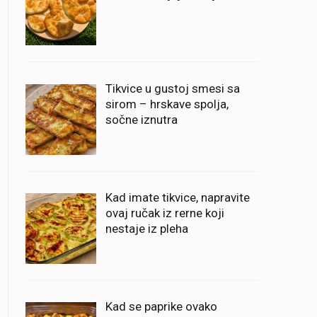
Tikvice u gustoj smesi sa
sirom – hrskave spolja,
sočne iznutra
Kad imate tikvice, napravite
ovaj ručak iz rerne koji
nestaje iz pleha
Kad se paprike ovako