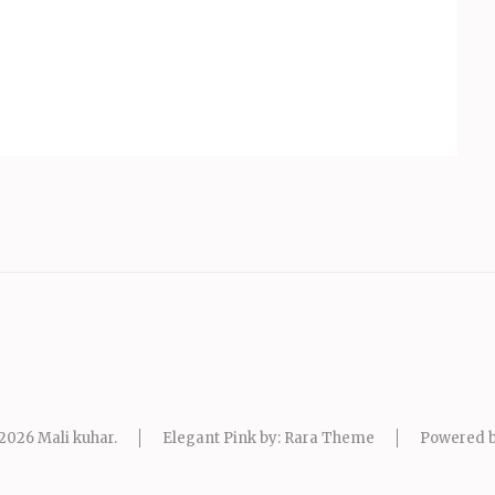
 2026
Mali kuhar
.
Elegant Pink by: Rara Theme
Powered 