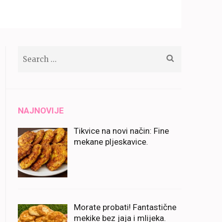
Search
for:
NAJNOVIJE
Tikvice na novi način: Fine
mekane pljeskavice.
Morate probati! Fantastične
mekike bez jaja i mlijeka.