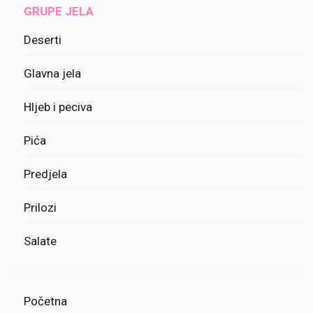
GRUPE JELA
Deserti
Glavna jela
Hljeb i peciva
Pića
Predjela
Prilozi
Salate
Početna