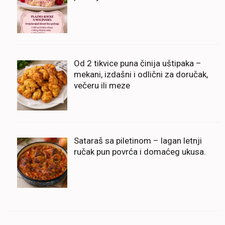
Od 2 tikvice puna činija uštipaka –
mekani, izdašni i odlični za doručak,
večeru ili meze
Sataraš sa piletinom – lagan letnji
ručak pun povrća i domaćeg ukusa.