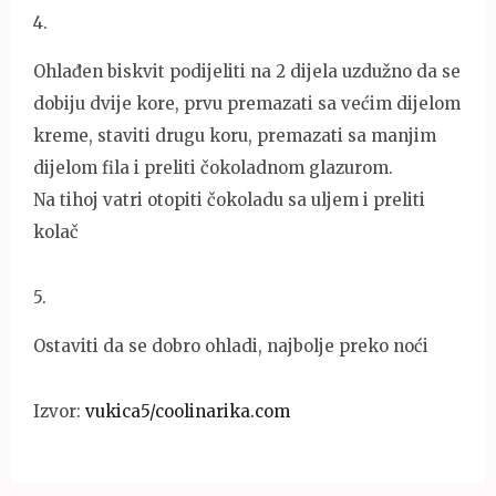
4
.
Ohlađen biskvit podijeliti na 2 dijela uzdužno da se
dobiju dvije kore, prvu premazati sa većim dijelom
kreme, staviti drugu koru, premazati sa manjim
dijelom fila i preliti čokoladnom glazurom.
Na tihoj vatri otopiti čokoladu sa uljem i preliti
kolač
5
.
Ostaviti da se dobro ohladi, najbolje preko noći
Izvor:
vukica5/coolinarika.com