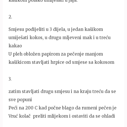
kašikom polako umiješati u jaja.
2
.
Smjesu podijeliti u 3 dijela, u jedan kašikom
umiješati kokos, u drugu mljeveni mak i u treću
kakao
U pleh obložen papirom za pečenje manjom
kašikicom stavljati hrpice od smjese sa kokosom
3
.
zatim stavljati drugu smjesu i na kraju treću da se
sve popuni
Peći na 200 C kad počne blago da rumeni pečen je
Vruć kolač preliti mlijekom i ostaviti da se ohladi