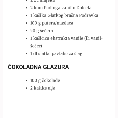
1/2 l mlijeka
2 kom Pudinga vanilin Dolcela
1 kašika Glatkog brašna Podravka
100 g putera/maslaca
50 g šećera
1 kašičica ekstrakta vanile (ili vanil-
šećer)
1 dl slatke pavlake za šlag
ČOKOLADNA GLAZURA
100 g čokolade
2 kašike ulja