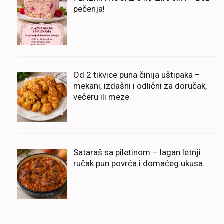
pečenja!
Od 2 tikvice puna činija uštipaka –
mekani, izdašni i odlični za doručak,
večeru ili meze
Sataraš sa piletinom – lagan letnji
ručak pun povrća i domaćeg ukusa.