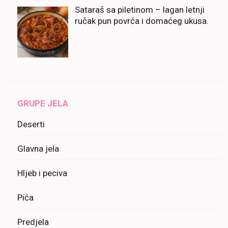
Sataraš sa piletinom – lagan letnji
ručak pun povrća i domaćeg ukusa.
GRUPE JELA
Deserti
Glavna jela
Hljeb i peciva
Pića
Predjela