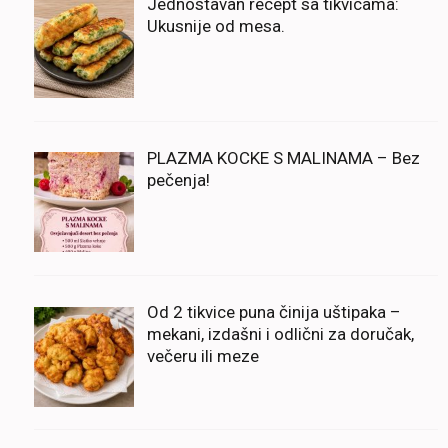
Jednostavan recept sa tikvicama:
Ukusnije od mesa.
PLAZMA KOCKE S MALINAMA – Bez
pečenja!
Od 2 tikvice puna činija uštipaka –
mekani, izdašni i odlični za doručak,
večeru ili meze