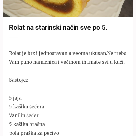
Rolat na starinski način sve po 5.
Rolat je brz i jednostavan a veoma ukusan.Ne treba
Vam puno namirnica i većinom ih imate svi u kući.
Sastojci:
5 jaja
5 kašika šećera
Vanilin šećer
5 kašika brašna
pola praška za pecivo