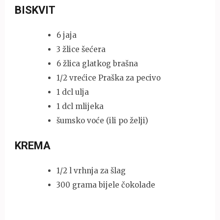
BISKVIT
6 jaja
3 žlice šećera
6 žlica glatkog brašna
1/2 vrećice Praška za pecivo
1 dcl ulja
1 dcl mlijeka
šumsko voće (ili po želji)
KREMA
1/2 l vrhnja za šlag
300 grama bijele čokolade