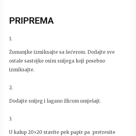
PRIPREMA
1
.
Žumanjke izmiksajte sa šećerom. Dodajte sve
ostale sastojke osim snijega koji posebno
izmiksajte.
2
.
Dodajte snijeg i lagano žlicom umješajt.
3
.
U kalup 20×20 stavite pek papir pa pretresite