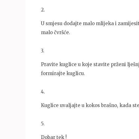
2
.
U smjesu dodajte malo mlijeka i zamijesi
malo čvršće.
3
.
Pravite kuglice u koje stavite prženi lješ
formirajte kuglicu.
4
.
Kuglice uvaljajte u kokos brašno, kada ste
5
.
Dobar tek !