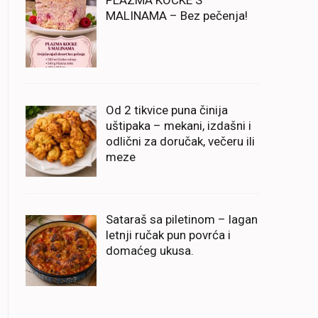
PLAZMA KOCKE S
MALINAMA – Bez pečenja!
Od 2 tikvice puna činija
uštipaka – mekani, izdašni i
odlični za doručak, večeru ili
meze
Sataraš sa piletinom – lagan
letnji ručak pun povrća i
domaćeg ukusa.