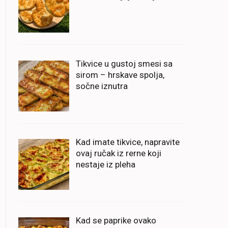
Tikvice u gustoj smesi sa
sirom – hrskave spolja,
sočne iznutra
Kad imate tikvice, napravite
ovaj ručak iz rerne koji
nestaje iz pleha
Kad se paprike ovako