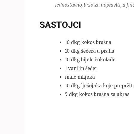
Jednostavno, brzo za napraviti, a fin
SASTOJCI
10 dkg kokos brašna
10 dkg šećera u prahu
10 dkg bijele čokolade
1 vanilin šećer
malo mlijeka
10 dkg lješnjaka koje prepržit
5 dkg kokos brašna za ukras