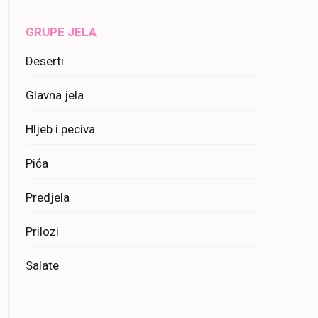
GRUPE JELA
Deserti
Glavna jela
Hljeb i peciva
Pića
Predjela
Prilozi
Salate