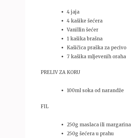
4 jaja
4 kašike šećera
Vanillin šećer
1 kašika brašna
Kašičica praška za pecivo
7 kašika mljevenih oraha
PRELIV ZA KORU
100ml soka od narandže
FIL
250g maslaca ili margarina
250g šećera u prahu