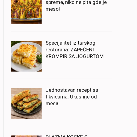
spreme, niko ne pita gde je
meso!
Specijalitet iz turskog
restorana: ZAPEČENI
KROMPIR SA JOGURTOM.
Jednostavan recept sa
tikvicama: Ukusnije od
mesa.