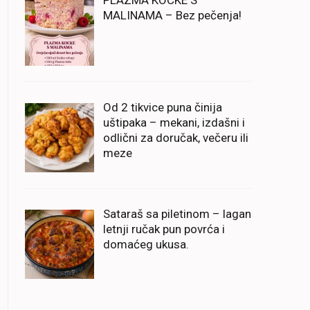
PLAZMA KOCKE S
MALINAMA – Bez pečenja!
Od 2 tikvice puna činija
uštipaka – mekani, izdašni i
odlični za doručak, večeru ili
meze
Sataraš sa piletinom – lagan
letnji ručak pun povrća i
domaćeg ukusa.