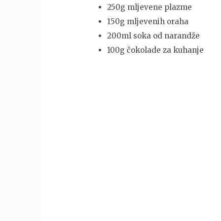
250g mljevene plazme
150g mljevenih oraha
200ml soka od narandže
100g čokolade za kuhanje