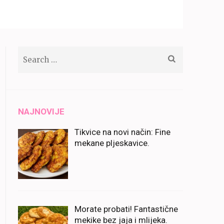
Search
for:
NAJNOVIJE
Tikvice na novi način: Fine
mekane pljeskavice.
Morate probati! Fantastične
mekike bez jaja i mlijeka.