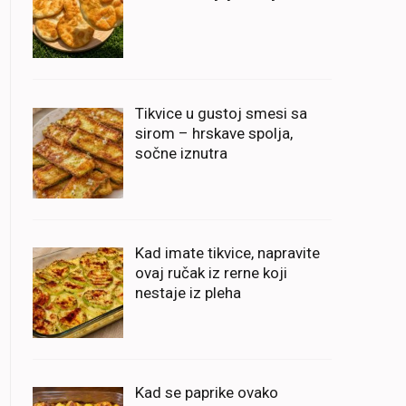
Tikvice u gustoj smesi sa
sirom – hrskave spolja,
sočne iznutra
Kad imate tikvice, napravite
ovaj ručak iz rerne koji
nestaje iz pleha
Kad se paprike ovako