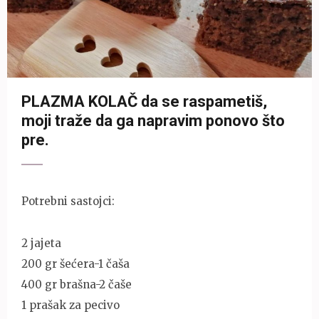
PLAZMA KOLAČ da se raspametiš,
moji traže da ga napravim ponovo što
pre.
Potrebni sastojci:
2 jajeta
200 gr šećera-1 čaša
400 gr brašna-2 čaše
1 prašak za pecivo