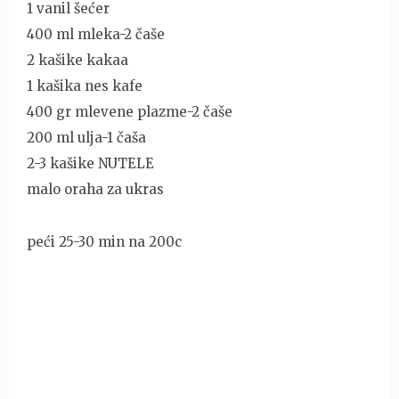
1 vanil šećer
400 ml mleka-2 čaše
2 kašike kakaa
1 kašika nes kafe
400 gr mlevene plazme-2 čaše
200 ml ulja-1 čaša
2-3 kašike NUTELE
malo oraha za ukras
peći 25-30 min na 200c