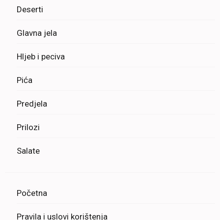
Deserti
Glavna jela
Hljeb i peciva
Pića
Predjela
Prilozi
Salate
Početna
Pravila i uslovi korištenja