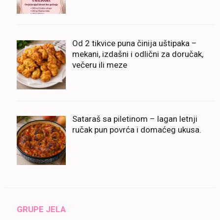
Od 2 tikvice puna činija uštipaka –
mekani, izdašni i odlični za doručak,
večeru ili meze
Sataraš sa piletinom – lagan letnji
ručak pun povrća i domaćeg ukusa.
GRUPE JELA