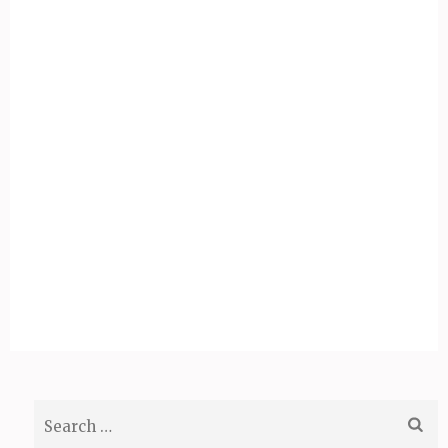
Search
for: