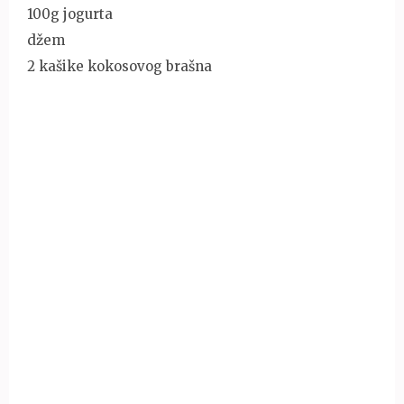
100g jogurta
džem
2 kašike kokosovog brašna