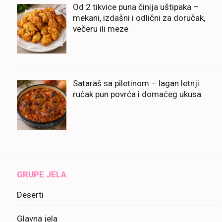
Od 2 tikvice puna činija uštipaka –
mekani, izdašni i odlični za doručak,
večeru ili meze
Sataraš sa piletinom – lagan letnji
ručak pun povrća i domaćeg ukusa.
GRUPE JELA
Deserti
Glavna jela