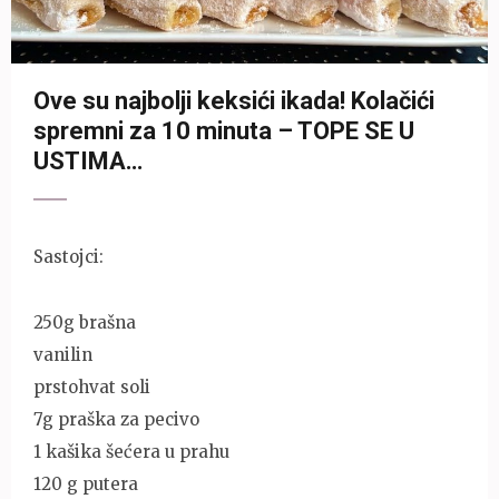
Ove su najbolji keksići ikada! Kolačići
spremni za 10 minuta – TOPE SE U
USTIMA…
Sastojci:
250g brašna
vanilin
prstohvat soli
7g praška za pecivo
1 kašika šećera u prahu
120 g putera