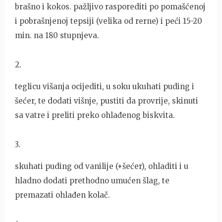
brašno i kokos. pažljivo rasporediti po pomašćenoj
i pobrašnjenoj tepsiji (velika od rerne) i peći 15-20
min. na 180 stupnjeva.
2
.
teglicu višanja ocijediti, u soku ukuhati puding i
šećer, te dodati višnje, pustiti da provrije, skinuti
sa vatre i preliti preko ohlađenog biskvita.
3
.
skuhati puding od vanilije (+šećer), ohladiti i u
hladno dodati prethodno umućen šlag, te
premazati ohlađen kolač.