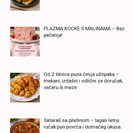
PLAZMA KOCKE S MALINAMA – Bez
pečenja!
Od 2 tikvice puna činija uštipaka –
mekani, izdašni i odlični za doručak,
večeru ili meze
Sataraš sa piletinom – lagan letnji
ručak pun povrća i domaćeg ukusa.