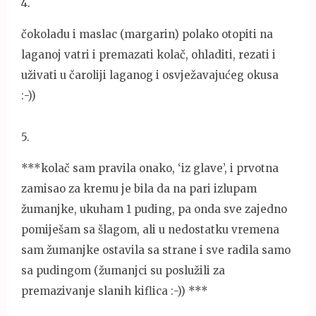
4
.
čokoladu i maslac (margarin) polako otopiti na
laganoj vatri i premazati kolač, ohladiti, rezati i
uživati u čaroliji laganog i osvježavajućeg okusa
:-))
5
.
***kolač sam pravila onako, ‘iz glave’, i prvotna
zamisao za kremu je bila da na pari izlupam
žumanjke, ukuham 1 puding, pa onda sve zajedno
pomiješam sa šlagom, ali u nedostatku vremena
sam žumanjke ostavila sa strane i sve radila samo
sa pudingom (žumanjci su poslužili za
premazivanje slanih kiflica :-)) ***