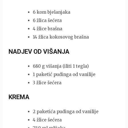
6 kom bjelanjaka
6 žlica šećera
4 žlice brašna
14 žlica kokosovog brašna
NADJEV OD VIŠANJA
680 g višanja (iliti 1 tegla)
1 paketić pudinga od vanilije
3 žlice šećera
KREMA
2 paketića pudinga od vanilije
4 žlice šećera