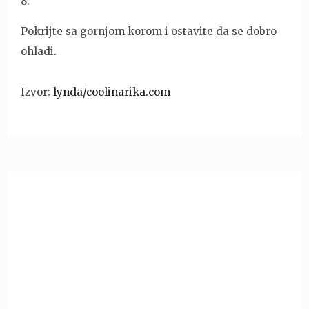
8
.
Pokrijte sa gornjom korom i ostavite da se dobro
ohladi.
Izvor:
lynda/coolinarika.com