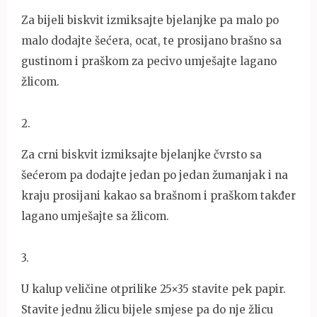
Za bijeli biskvit izmiksajte bjelanjke pa malo po
malo dodajte šećera, ocat, te prosijano brašno sa
gustinom i praškom za pecivo umješajte lagano
žlicom.
2
.
Za crni biskvit izmiksajte bjelanjke čvrsto sa
šećerom pa dodajte jedan po jedan žumanjak i na
kraju prosijani kakao sa brašnom i praškom takđer
lagano umješajte sa žlicom.
3
.
U kalup veličine otprilike 25×35 stavite pek papir.
Stavite jednu žlicu bijele smjese pa do nje žlicu