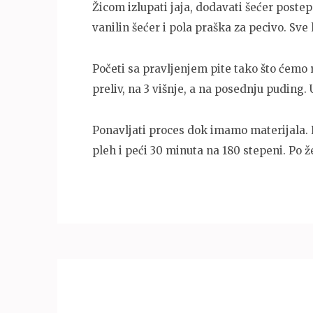
Žicom izlupati jaja, dodavati šećer postepe
vanilin šećer i pola praška za pecivo. Sve 
Početi sa pravljenjem pite tako što ćemo r
preliv, na 3 višnje, a na posednju puding. U
Ponavljati proces dok imamo materijala. R
pleh i peći 30 minuta na 180 stepeni. Po ž