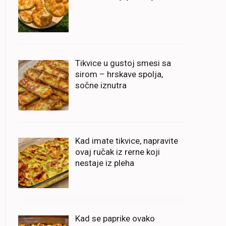
Tikvice u gustoj smesi sa
sirom – hrskave spolja,
sočne iznutra
Kad imate tikvice, napravite
ovaj ručak iz rerne koji
nestaje iz pleha
Kad se paprike ovako