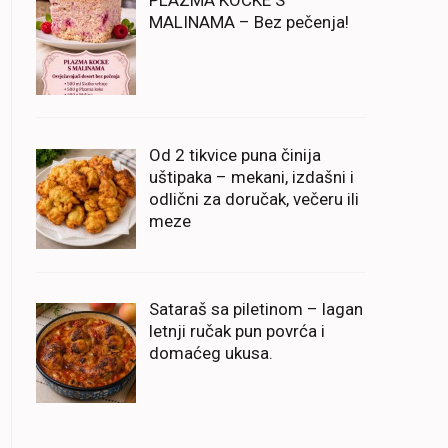
PLAZMA KOCKE S
MALINAMA – Bez pečenja!
Od 2 tikvice puna činija
uštipaka – mekani, izdašni i
odlični za doručak, večeru ili
meze
Sataraš sa piletinom – lagan
letnji ručak pun povrća i
domaćeg ukusa.