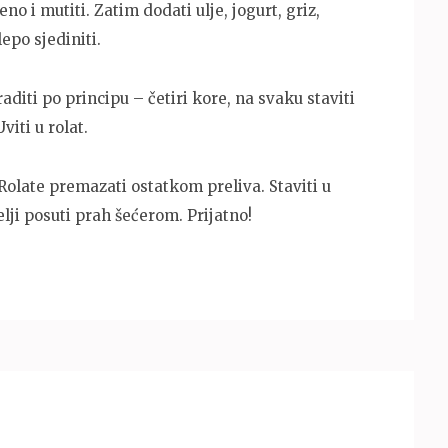
no i mutiti. Zatim dodati ulje, jogurt, griz,
lepo sjediniti.
aditi po principu – četiri kore, na svaku staviti
viti u rolat.
olate premazati ostatkom preliva. Staviti u
elji posuti prah šećerom. Prijatno!