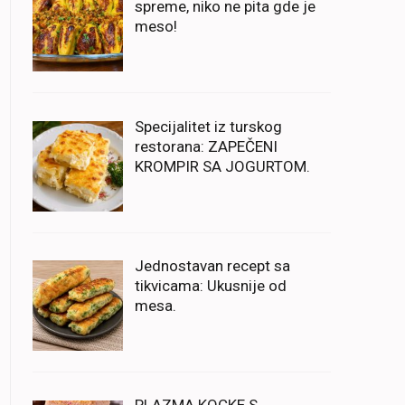
spreme, niko ne pita gde je
meso!
Specijalitet iz turskog
restorana: ZAPEČENI
KROMPIR SA JOGURTOM.
Jednostavan recept sa
tikvicama: Ukusnije od
mesa.