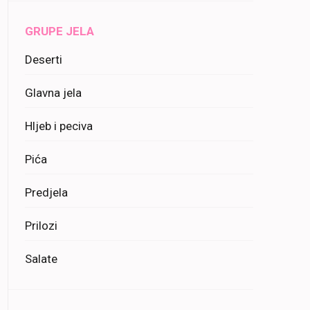
GRUPE JELA
Deserti
Glavna jela
Hljeb i peciva
Pića
Predjela
Prilozi
Salate