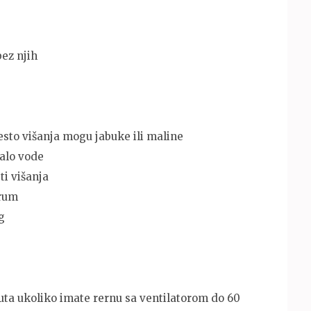
bez njih
mesto višanja mogu jabuke ili maline
alo vode
ti višanja
 rum
g
uta ukoliko imate rernu sa ventilatorom do 60