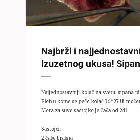
Najbrži i najjednostavni
Izuzetnog ukusa! Sipan
Najjednostavniji kolač na svetu, sipana pi
Pleh u kome se peče kolač 36*27 ili možete
Mera za suve sastojke je čaša od 2dl
Sastojci:
2 čaše brašna