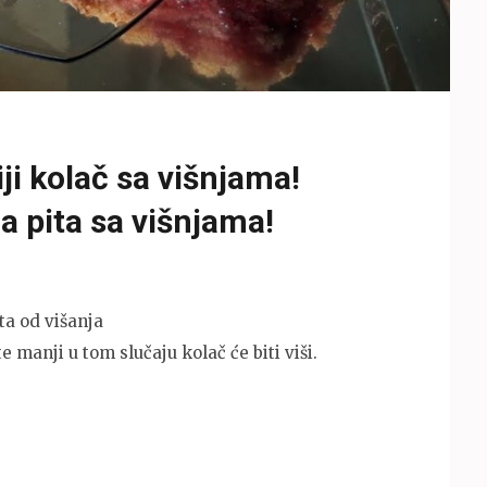
ji kolač sa višnjama!
a pita sa višnjama!
ta od višanja
 manji u tom slučaju kolač će biti viši.