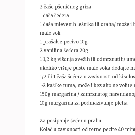
2 čaše pšeničnog griza
1 čaša šećera
1 čaša mlevenih lešnika ili oraha/ može i 
malo soli
1 prašak z pecivo 10g
2 vanilina šećera 20g
1-1,2 kg višanja svežih ili odmrznutih/ u
ukoliko višnje puste malo soka dodajte m
1/2 ili 1 čaša šećera u zavisnosti od kiselos
1-2 kašike ruma, može i bez ako ne volite
150g margarina / zamrznutog narendano
10g margarina za podmazivanje pleha
Za posipanje šećer u prahu
Kolač u zavisnosti od rerne pecite 40 min