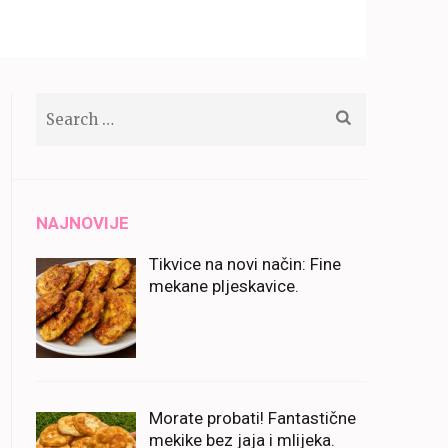
Search
for:
NAJNOVIJE
Tikvice na novi način: Fine
mekane pljeskavice.
Morate probati! Fantastične
mekike bez jaja i mlijeka.