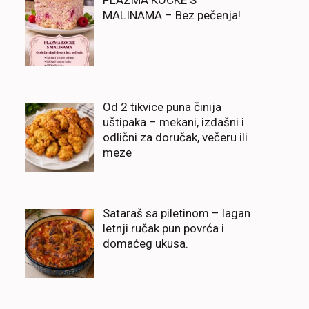
PLAZMA KOCKE S
MALINAMA – Bez pečenja!
Od 2 tikvice puna činija
uštipaka – mekani, izdašni i
odlični za doručak, večeru ili
meze
Sataraš sa piletinom – lagan
letnji ručak pun povrća i
domaćeg ukusa.