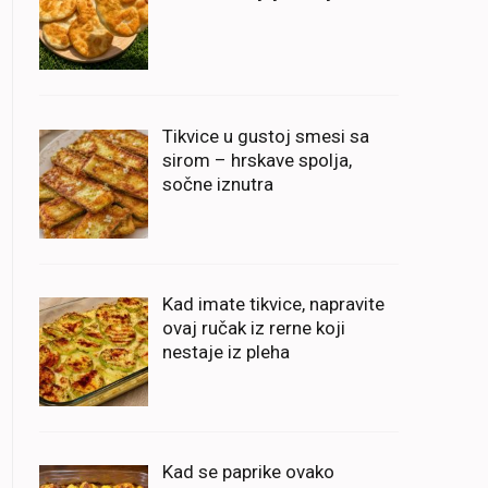
Tikvice u gustoj smesi sa
sirom – hrskave spolja,
sočne iznutra
Kad imate tikvice, napravite
ovaj ručak iz rerne koji
nestaje iz pleha
Kad se paprike ovako