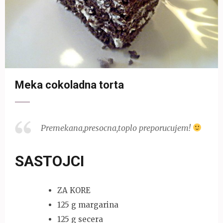
Meka cokoladna torta
Premekana,presocna,toplo preporucujem!
SASTOJCI
ZA KORE
125 g margarina
125 g secera