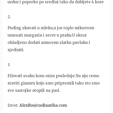
uzduz i popreko po sredini tako da dobijete 4 kore
2
.
Puding skuvati u mleku,u jos toplo mikserom
umesati margarin i secer u prahu.U skroz
ohladjeno dodati umucenu slatku pavlaku i
sjediniti.
3
.
Filovati svaku koru osim poslednje.Na nju cemo
staviti glazuru koju smo pripremili tako sto smo
sve sastojke otopili na pari.
Izvor:
AlexBoo/coolinarika.com