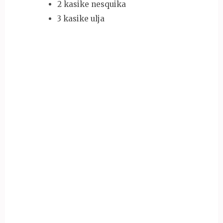
2 kasike nesquika
3 kasike ulja