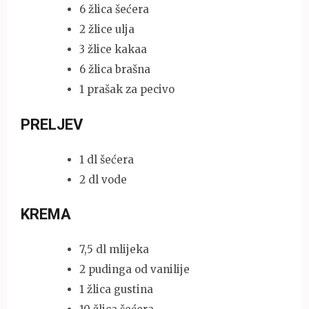
6 žlica šećera
2 žlice ulja
3 žlice kakaa
6 žlica brašna
1 prašak za pecivo
PRELJEV
1 dl šećera
2 dl vode
KREMA
7,5 dl mlijeka
2 pudinga od vanilije
1 žlica gustina