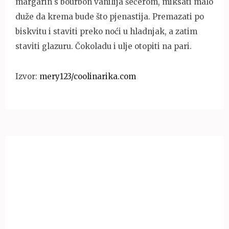
margarin s bourbon vanilija šećerom, miksati malo
duže da krema bude što pjenastija. Premazati po
biskvitu i staviti preko noći u hladnjak, a zatim
staviti glazuru. Čokoladu i ulje otopiti na pari.
Izvor:
mery123/coolinarika.com