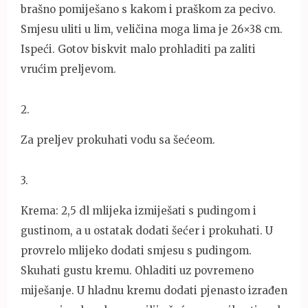
brašno pomiješano s kakom i praškom za pecivo.
Smjesu uliti u lim, veličina moga lima je 26×38 cm.
Ispeći. Gotov biskvit malo prohladiti pa zaliti
vrućim preljevom.
2
.
Za preljev prokuhati vodu sa šećeom.
3
.
Krema: 2,5 dl mlijeka izmiješati s pudingom i
gustinom, a u ostatak dodati šećer i prokuhati. U
provrelo mlijeko dodati smjesu s pudingom.
Skuhati gustu kremu. Ohladiti uz povremeno
miješanje. U hladnu kremu dodati pjenasto izrađen