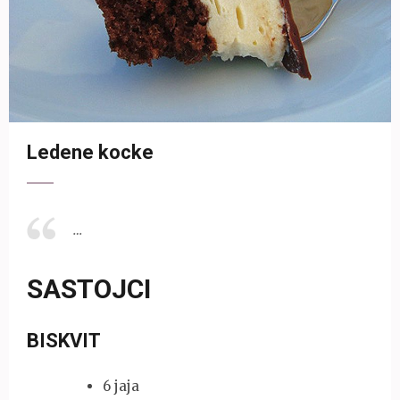
Ledene kocke
…
SASTOJCI
BISKVIT
6 jaja