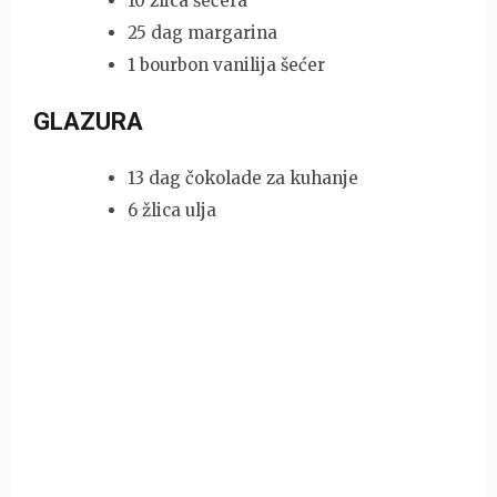
10 žlica šećera
25 dag margarina
1 bourbon vanilija šećer
GLAZURA
13 dag čokolade za kuhanje
6 žlica ulja