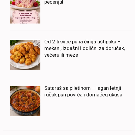
pečenja!
Od 2 tikvice puna činija uštipaka –
mekani, izdašni i odlični za doručak,
večeru ili meze
Sataraš sa piletinom – lagan letnji
ručak pun povrća i domaćeg ukusa.