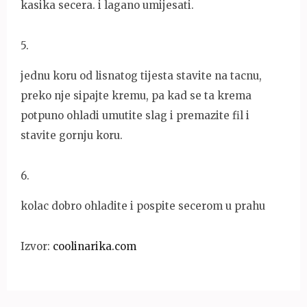
kasika secera. i lagano umijesati.
5
.
jednu koru od lisnatog tijesta stavite na tacnu,
preko nje sipajte kremu, pa kad se ta krema
potpuno ohladi umutite slag i premazite fil i
stavite gornju koru.
6
.
kolac dobro ohladite i pospite secerom u prahu
Izvor:
coolinarika.com