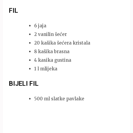
FIL
6 jaja
2 vanilin šećer
20 kašika šećera kristala
8 kašika brasna
4 kasika gustina
1 l mlijeka
BIJELI FIL
500 ml slatke pavlake